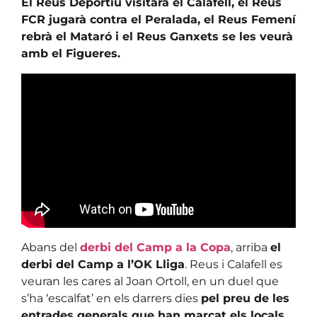
El Reus Deportiu visitarà el Calafell, el Reus
FCR jugarà contra el Peralada, el Reus Femení
rebrà el Mataró i el Reus Ganxets se les veurà
amb el Figueres.
Abans del
derbi del Camp a la Copa
, arriba
el
derbi del Camp a l’OK Lliga
. Reus i Calafell es
veuran les cares al Joan Ortoll, en un duel que
s’ha ‘escalfat’ en els darrers dies
pel preu de les
entrades generals que han marcat els locals