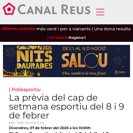
p a un carrer més verd i per a vianants
Últimes notícies:
|
Una dona resulta ferid
En directe
Registra't
|
Poliesportiu
La prèvia del cap de
setmana esportiu del 8 i 9
de febrer
per: Joel Gomis Cos
Divendres, 07 de febrer del 2025 a les 10:00h