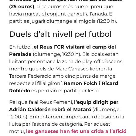
(25 euros)
, cinc euros més que el preu que
havia marcat el conjunt ganxet a l’anada. El
partit es jugarà diumenge al migdia (12:30 h).
Duels d’alt nivell pel futbol
En futbol,
el Reus FCR visitarà el camp del
Peralada
(diumenge, 16:30 h). Els locals estan
lluitant per entrar a la zona de play-off d’ascens,
mentre que els de Marc Carrasco lideren la
Tercera Federació amb cinc punts de marge
respecte al filial gironí.
Ramon Folch i Ricard
Robledo
es perdran el partit per lesió.
Pel que fa al Reus Femení,
l’equip dirigit per
Adrián Calderón rebrà el Mataró
(diumenge,
12:00 h). Enfrontament important i decisiu en la
lluita per l’ascens de categoria. Per aquest
motiu,
les ganxetes han fet una crida a l’afició