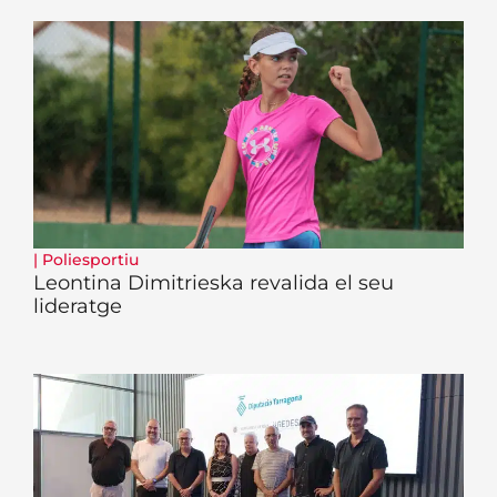
|
Poliesportiu
Leontina Dimitrieska revalida el seu
lideratge