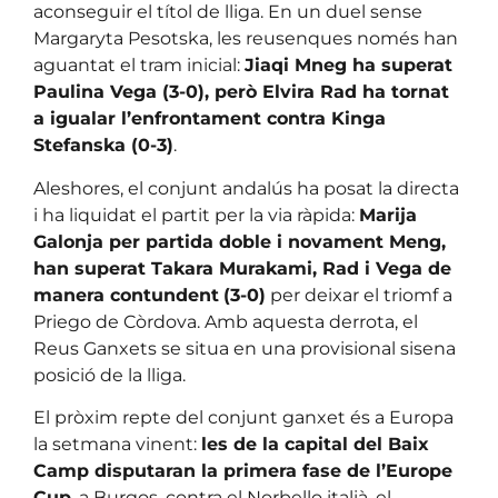
aconseguir el títol de lliga. En un duel sense
Margaryta Pesotska, les reusenques només han
aguantat el tram inicial:
Jiaqi Mneg ha superat
Paulina Vega (3-0), però Elvira Rad ha tornat
a igualar l’enfrontament contra Kinga
Stefanska (0-3)
.
Aleshores, el conjunt andalús ha posat la directa
i ha liquidat el partit per la via ràpida:
Marija
Galonja per partida doble i novament Meng,
han superat Takara Murakami, Rad i Vega de
manera contundent
(3-0)
per deixar el triomf a
Priego de Còrdova. Amb aquesta derrota, el
Reus Ganxets se situa en una provisional sisena
posició de la lliga.
El pròxim repte del conjunt ganxet és a Europa
la setmana vinent:
les de la capital del Baix
Camp disputaran la primera fase de l’Europe
Cup
, a Burgos, contra el Norbello italià, el