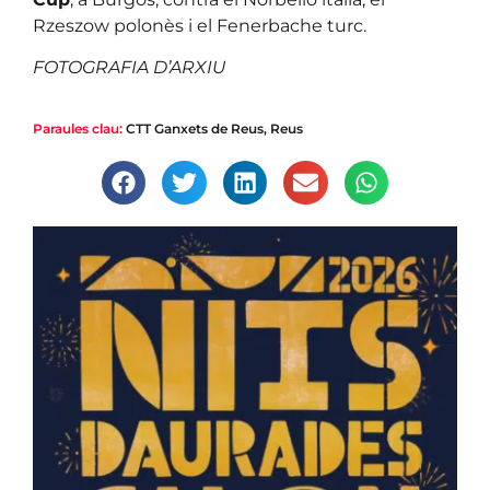
Rzeszow polonès i el Fenerbache turc.
FOTOGRAFIA D’ARXIU
Paraules clau:
CTT Ganxets de Reus
,
Reus