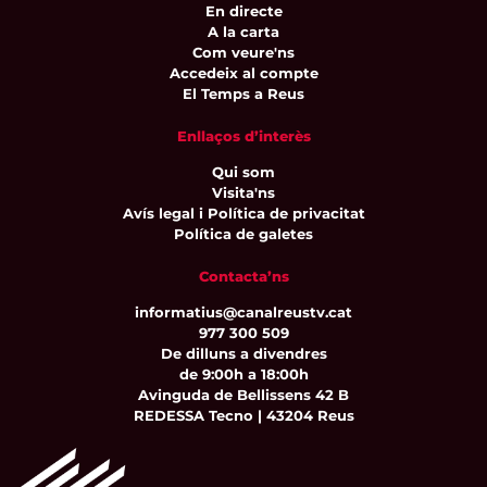
En directe
A la carta
Com veure'ns
Accedeix al compte
El Temps a Reus
Enllaços d’interès
Qui som
Visita'ns
Avís legal i Política de privacitat
Política de galetes
Contacta’ns
informatius@canalreustv.cat
977 300 509
De dilluns a divendres
de 9:00h a 18:00h
Avinguda de Bellissens 42 B
REDESSA Tecno | 43204 Reus