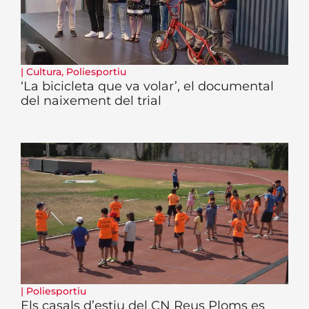
|
Cultura
,
Poliesportiu
‘La bicicleta que va volar’, el documental
del naixement del trial
|
Poliesportiu
Els casals d’estiu del CN Reus Ploms es