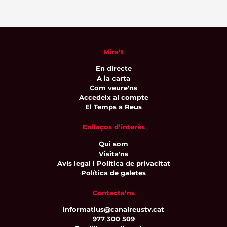
Mira’t
En directe
A la carta
Com veure'ns
Accedeix al compte
El Temps a Reus
Enllaços d’interès
Qui som
Visita'ns
Avís legal i Política de privacitat
Política de galetes
Contacta’ns
informatius@canalreustv.cat
977 300 509