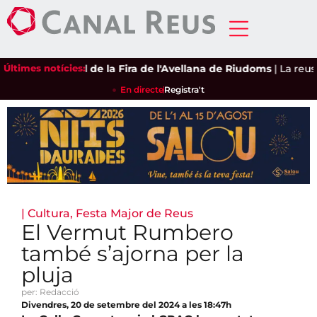
í, eix central de la Fira de l'Avellana de Riudoms
Últimes notícies:
|
La reusenca
En directe
Registra't
|
Cultura
,
Festa Major de Reus
El Vermut Rumbero
també s’ajorna per la
pluja
per: Redacció
Divendres, 20 de setembre del 2024 a les 18:47h