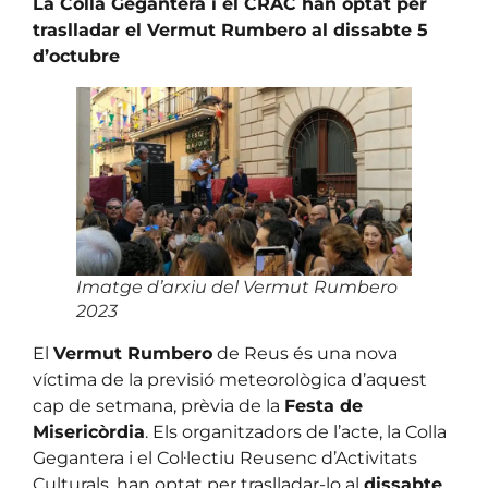
La Colla Gegantera i el CRAC han optat per
traslladar el Vermut Rumbero al dissabte 5
d’octubre
Imatge d’arxiu del Vermut Rumbero
2023
El
Vermut Rumbero
de Reus és una nova
víctima de la previsió meteorològica d’aquest
cap de setmana, prèvia de la
Festa de
Misericòrdia
. Els organitzadors de l’acte, la Colla
Gegantera i el Col·lectiu Reusenc d’Activitats
Culturals, han optat per traslladar-lo al
dissabte