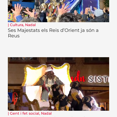
|
Cultura
,
Nadal
Ses Majestats els Reis d’Orient ja són a
Reus
|
Gent i fet social
,
Nadal