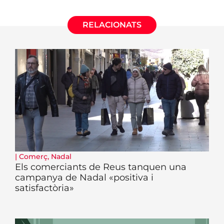
RELACIONATS
|
Comerç
,
Nadal
Els comerciants de Reus tanquen una
campanya de Nadal «positiva i
satisfactòria»