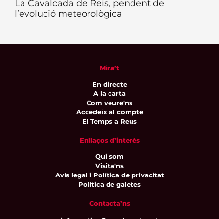
La Cavalcada de Reis, pendent de
l’evolució meteorològica
Mira’t
En directe
A la carta
Com veure'ns
Accedeix al compte
El Temps a Reus
Enllaços d’interès
Qui som
Visita'ns
Avís legal i Política de privacitat
Política de galetes
Contacta’ns