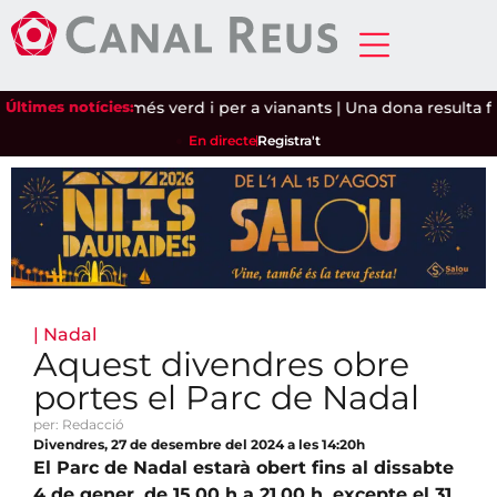
 a un carrer més verd i per a vianants
Últimes notícies:
|
Una dona resulta ferida
En directe
Registra't
|
Nadal
Aquest divendres obre
portes el Parc de Nadal
per: Redacció
Divendres, 27 de desembre del 2024 a les 14:20h
El Parc de Nadal estarà obert fins al dissabte
4 de gener, de 15.00 h a 21.00 h, excepte el 31