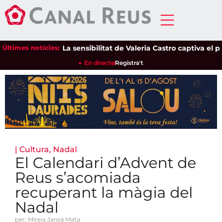
Últimes notícies:
La sensibilitat de Valeria Castro captiva el públi
En directe
Registra't
|
Cultura
,
Nadal
El Calendari d’Advent de
Reus s’acomiada
recuperant la màgia del
Nadal
per: Mireia Jansà Mata