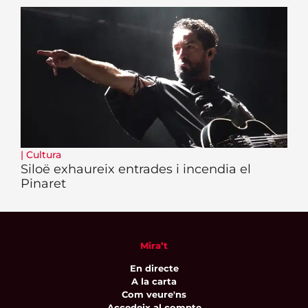
|
Cultura
Siloë exhaureix entrades i incendia el
Pinaret
Mira’t
En directe
A la carta
Com veure'ns
Accedeix al compte