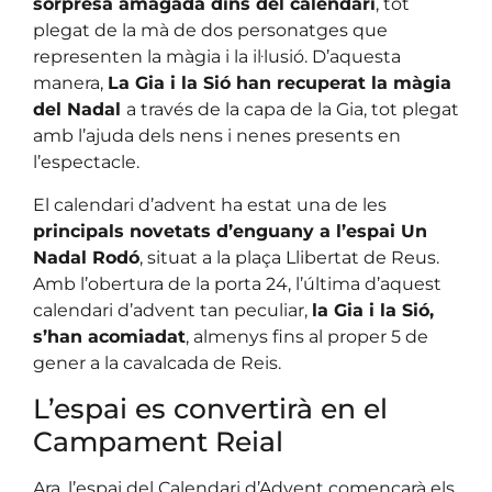
sorpresa amagada dins del calendari
, tot
plegat de la mà de dos personatges que
representen la màgia i la il·lusió. D’aquesta
manera,
La Gia i la Sió han recuperat la màgia
del Nadal
a través de la capa de la Gia, tot plegat
amb l’ajuda dels nens i nenes presents en
l’espectacle.
El calendari d’advent ha estat una de les
principals novetats d’enguany a l’espai Un
Nadal Rodó
, situat a la plaça Llibertat de Reus.
Amb l’obertura de la porta 24, l’última d’aquest
calendari d’advent tan peculiar,
la Gia i la Sió,
s’han acomiadat
, almenys fins al proper 5 de
gener a la cavalcada de Reis.
L’espai es convertirà en el
Campament Reial
Ara, l’espai del Calendari d’Advent començarà els