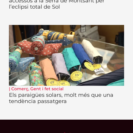
accessos a la Serra de Montsant per
l’eclipsi total de Sol
|
Comerç
,
Gent i fet social
Els paraigües solars, molt més que una
tendència passatgera