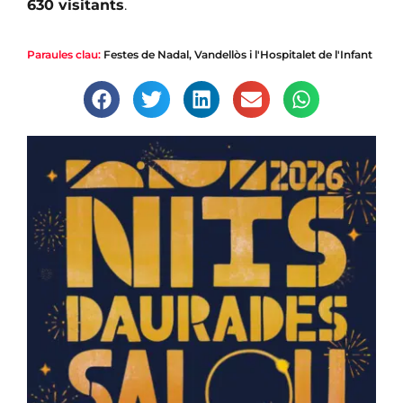
630 visitants
.
Paraules clau:
Festes de Nadal
,
Vandellòs i l'Hospitalet de l'Infant