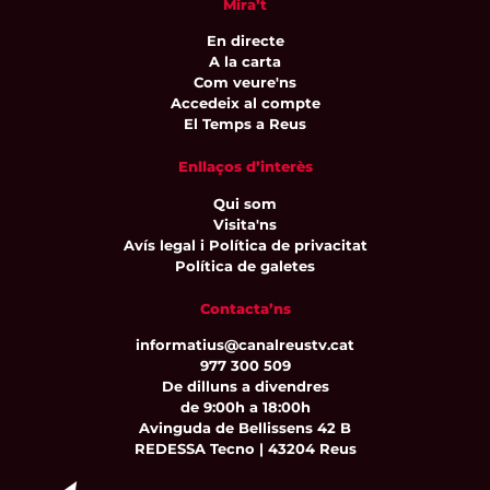
Mira’t
En directe
A la carta
Com veure'ns
Accedeix al compte
El Temps a Reus
Enllaços d’interès
Qui som
Visita'ns
Avís legal i Política de privacitat
Política de galetes
Contacta’ns
informatius@canalreustv.cat
977 300 509
De dilluns a divendres
de 9:00h a 18:00h
Avinguda de Bellissens 42 B
REDESSA Tecno | 43204 Reus