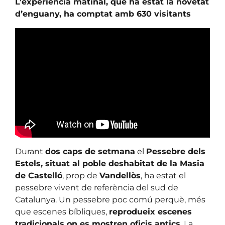
L’experiència matinal, que ha estat la novetat
d’enguany, ha comptat amb 630 visitants
Durant
dos caps de setmana
el
Pessebre dels
Estels, situat al poble deshabitat de la Masia
de Castelló
, prop de
Vandellòs
, ha estat el
pessebre vivent de referència del sud de
Catalunya. Un pessebre poc comú perquè, més
que escenes bíbliques,
reprodueix escenes
tradicionals on es mostren oficis antics
. La