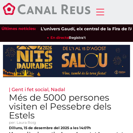
Últimes notícies:
L'univers Gaudí, eix central de la Fira de l'Av
En directe
Registra't
|
Gent i fet social
,
Nadal
Més de 5000 persones
visiten el Pessebre dels
Estels
per: Laura Roig
Dilluns, 15 de desembre del 2025 a les 14:07h