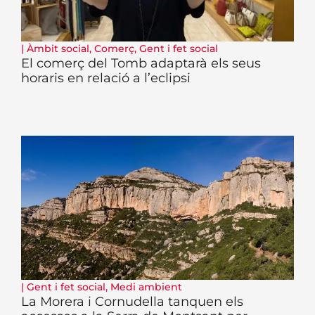
|
Àmbit social
,
Comerç
,
Gent i fet social
El comerç del Tomb adaptarà els seus
horaris en relació a l’eclipsi
|
Gent i fet social
,
Medi ambient
La Morera i Cornudella tanquen els