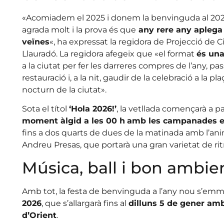
«Acomiadem el 2025 i donem la benvinguda al 20
agrada molt i la prova és que
any rere any aplega
veïnes
«, ha expressat la regidora de Projecció de
Llauradó. La regidora afegeix que «el format
és una
a la ciutat per fer les darreres compres de l’any, p
restauració i, a la nit, gaudir de la celebració a la plaç
nocturn de la ciutat».
Sota el títol
‘Hola 2026!’
, la vetllada començarà a par
moment àlgid a les 00 h
amb les campanades e
fins a dos quarts de dues de la matinada amb l’anim
Andreu Presas, que portarà una gran varietat de ri
Música, ball i bon ambie
Amb tot, la festa de benvinguda a l’any nou s’emm
2026
, que s’allargarà fins al
dilluns 5 de gener amb
d’Orient
.