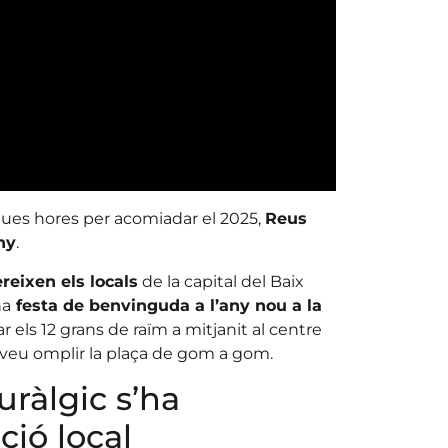
ues hores per acomiadar el 2025,
Reus
ny
.
reixen els locals
de la capital del Baix
na
festa de benvinguda a l’any nou a la
ar els 12 grans de raïm a mitjanit al centre
reveu omplir la plaça de gom a gom.
uràlgic s’ha
ció local