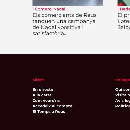
|
Comerç
,
Nadal
|
Nada
Els comerciants de Reus
El p
tanquen una campanya
Lote
de Nadal «positiva i
Salo
satisfactòria»
Mira’t
Enllaço
En directe
Qui so
A la carta
Visita'
Com veure'ns
Avís leg
Accedeix al compte
Polític
El Temps a Reus