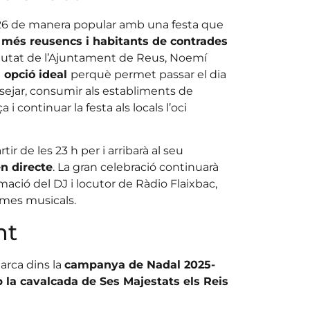
26 de manera popular amb una festa que
 més reusencs i habitants de contrades
 Ciutat de l’Ajuntament de Reus, Noemí
 opció ideal
perquè permet passar el dia
assejar, consumir als establiments de
a i continuar la festa als locals l’oci
tir de les 23 h per i arribarà al seu
n directe
. La gran celebració continuarà
ació del DJ i locutor de Ràdio Flaixbac,
tmes musicals.
nt
arca dins la
campanya de Nadal 2025-
 la cavalcada de Ses Majestats els Reis