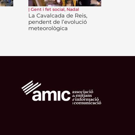
|
Gent i fet social
,
Nadal
La Cavalcada de Reis,
pendent de l’evolució
meteorològica