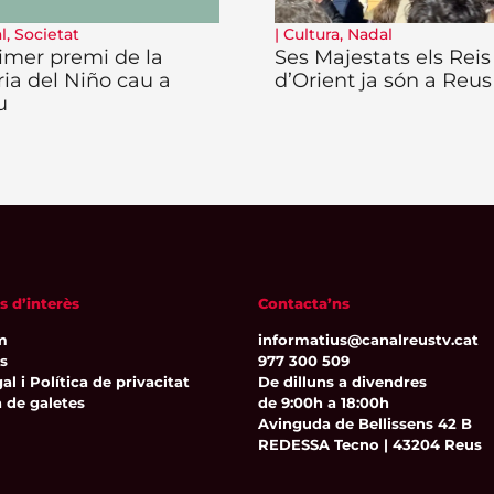
l
,
Societat
|
Cultura
,
Nadal
rimer premi de la
Ses Majestats els Reis
ria del Niño cau a
d’Orient ja són a Reus
u
s d’interès
Contacta’ns
m
informatius@canalreustv.cat
ns
977 300 509
al i Política de privacitat
De dilluns a divendres
a de galetes
de 9:00h a 18:00h
Avinguda de Bellissens 42 B
REDESSA Tecno | 43204 Reus