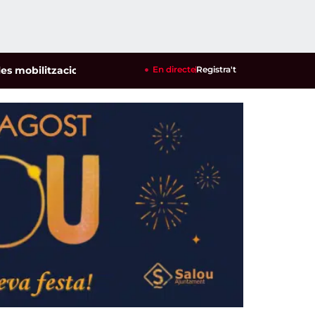
bilitzacions per defensar els cultius de la garrofa i l'ametlla
En directe
Registra't