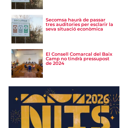
Secomsa haurà de passar
tres auditories per esclarir la
seva situació econòmica
El Consell Comarcal del Baix
Camp no tindrà pressupost
de 2024