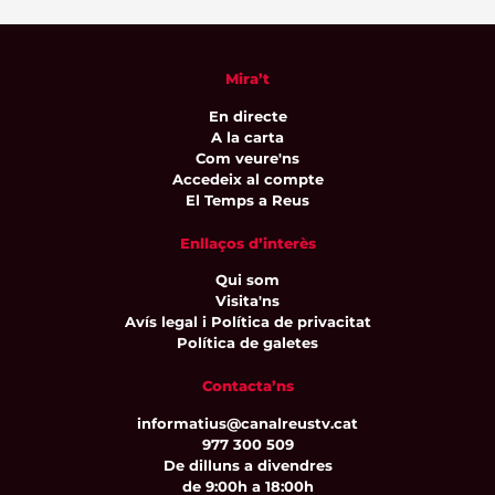
Mira’t
En directe
A la carta
Com veure'ns
Accedeix al compte
El Temps a Reus
Enllaços d’interès
Qui som
Visita'ns
Avís legal i Política de privacitat
Política de galetes
Contacta’ns
informatius@canalreustv.cat
977 300 509
De dilluns a divendres
de 9:00h a 18:00h