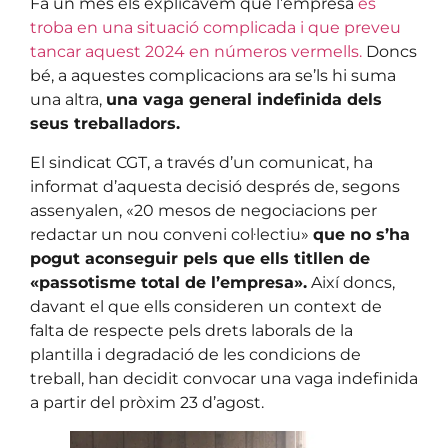
Fa un mes els explicàvem que l’empresa
es
troba en una situació complicada i que preveu
tancar aquest 2024 en números vermells.
Doncs
bé, a aquestes complicacions ara se’ls hi suma
una altra,
una vaga general indefinida dels
seus treballadors.
El sindicat CGT, a través d’un comunicat, ha
informat d’aquesta decisió després de, segons
assenyalen, «20 mesos de negociacions per
redactar un nou conveni col·lectiu»
que no s’ha
pogut aconseguir pels que ells titllen de
«passotisme total de l’empresa».
Així doncs,
davant el que ells consideren un context de
falta de respecte pels drets laborals de la
plantilla i degradació de les condicions de
treball, han decidit convocar una vaga indefinida
a partir del pròxim 23 d’agost.