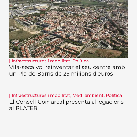
|
Infraestructures i mobilitat
,
Política
Vila-seca vol reinventar el seu centre amb
un Pla de Barris de 25 milions d’euros
|
Infraestructures i mobilitat
,
Medi ambient
,
Política
El Consell Comarcal presenta al·legacions
al PLATER