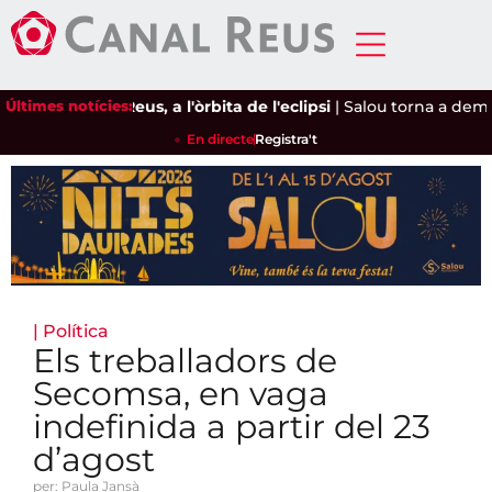
Últimes notícies:
Reus, a l'òrbita de l'eclipsi
|
Salou torna a demanar 
En directe
Registra't
|
Política
Els treballadors de
Secomsa, en vaga
indefinida a partir del 23
d’agost
per: Paula Jansà