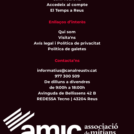
Accedeix al compte
El Temps a Reus
Enllaços d’interès
Qui som
Visita'ns
Avís legal i Política de privacitat
Política de galetes
Contacta’ns
informatius@canalreustv.cat
977 300 509
De dilluns a divendres
de 9:00h a 18:00h
Avinguda de Bellissens 42 B
REDESSA Tecno | 43204 Reus