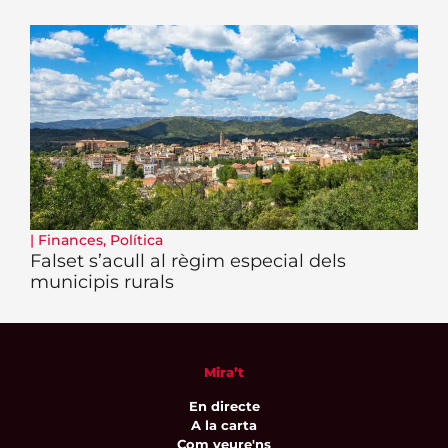
|
Finances
,
Política
Falset s’acull al règim especial dels
municipis rurals
Mira’t
En directe
A la carta
Com veure'ns