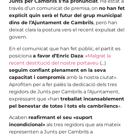
Junts per Cambrils s’ha pronunciat
. Ha estat a
través d’un comunicat de premsa, on
no han fet
explícit quin serà el futur del grup municipal
dins de l’Ajuntament de Cambrils
, però han
deixat clara la postura vers el recent expulsat del
govern.
En el comunicat que han fet públic, el partit es
posiciona
a favor d’Enric Daza
: «
Malgrat la
recent destitució del nostre portaveu
(…)
seguim confiant plenament en la seva
capacitat i compromís
amb la nostra ciutat».
Aprofiten per a fer palès la dedicació dels tres
regidors de Junts per Cambrils a l’Ajuntament,
expressant que «han
treballat incansablement
pel benestar de totes i tots els cambrilencs
«.
Acaben
reafirmant el seu «suport
incondicional»
als tres regidors que ara mateix
representen a Junts per Cambrils a