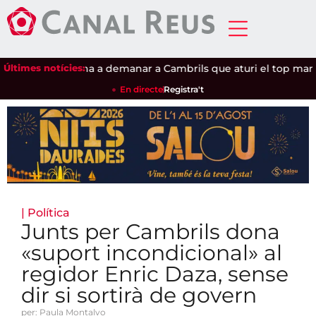
t
Últimes notícies:
|
Salou torna a demanar a Cambrils que aturi el top manta
|
J
En directe
Registra't
|
Política
Junts per Cambrils dona
«suport incondicional» al
regidor Enric Daza, sense
dir si sortirà de govern
per: Paula Montalvo