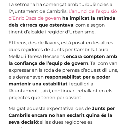
La setmana ha començat amb turbulències a
l’Ajuntament de Cambrils.
L’anunci de l’expulsió
d’Enric Daza de govern
ha implicat la retirada
dels càrrecs que ostentava
: com a segon
tinent d’alcalde i regidor d’Urbanisme.
El focus, des de llavors, està posat en les altres
dues regidores de Junts per Cambrils. Laura
Mellau i Teresa Recasens
encara compten amb
la confiança de l’equip de govern
. Tal com van
expressar en la roda de premsa d’aquest dilluns,
els demanaven
responsabilitat per a poder
mantenir una estabilitat
i equilibri a
l’Ajuntament i, així, continuar treballant en els
projectes que tenen per davant.
Malgrat aquesta expectativa, des de
Junts per
Cambrils
encara no han esclarit quina és la
seva decisió
: si les dues regidores es