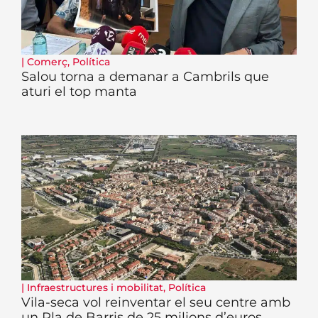
|
Comerç
,
Política
Salou torna a demanar a Cambrils que
aturi el top manta
|
Infraestructures i mobilitat
,
Política
Vila-seca vol reinventar el seu centre amb
un Pla de Barris de 25 milions d’euros