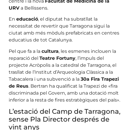
centre i la nova
Facultat de Medicina de la
URV
a Bellissens.
En
educació
, el diputat ha subratllat la
necessitat de revertir que Tarragona sigui la
ciutat amb més mòduls prefabricats en centres
educatius de tot Catalunya.
Pel que fa a la
cultura
, les esmenes inclouen la
reparació del
Teatre Fortuny
, l’impuls del
projecte Acròpolis a la catedral de Tarragona, el
trasllat de l’Institut d’Arqueologia Clàssica a la
Tabacalera i una subvenció a la
30a Fira Trapezi
de Reus
. Bertran ha qualificat la Trapezi de «fira
discriminada pel Govern, amb una dotació molt
inferior a la resta de fires estratègiques del país».
L’estació del Camp de Tarragona,
sense Pla Director després de
vint anys