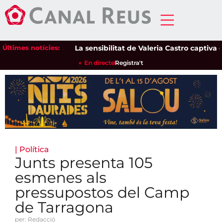
Últimes notícies:
La sensibilitat de Valeria Castro captiva el p
En directe
Registra't
|
Política
Junts presenta 105
esmenes als
pressupostos del Camp
de Tarragona
per: Redacció