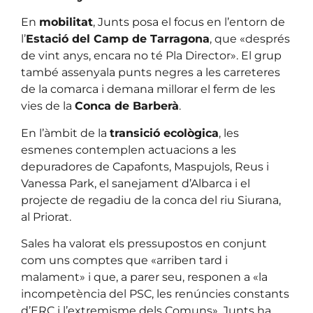
En
mobilitat
, Junts posa el focus en l’entorn de
l’
Estació del Camp de Tarragona
, que «després
de vint anys, encara no té Pla Director». El grup
també assenyala punts negres a les carreteres
de la comarca i demana millorar el ferm de les
vies de la
Conca de Barberà
.
En l’àmbit de la
transició ecològica
, les
esmenes contemplen actuacions a les
depuradores de Capafonts, Maspujols, Reus i
Vanessa Park, el sanejament d’Albarca i el
projecte de regadiu de la conca del riu Siurana,
al Priorat.
Sales ha valorat els pressupostos en conjunt
com uns comptes que «arriben tard i
malament» i que, a parer seu, responen a «la
incompetència del PSC, les renúncies constants
d’ERC i l’extremisme dels Comuns». Junts ha