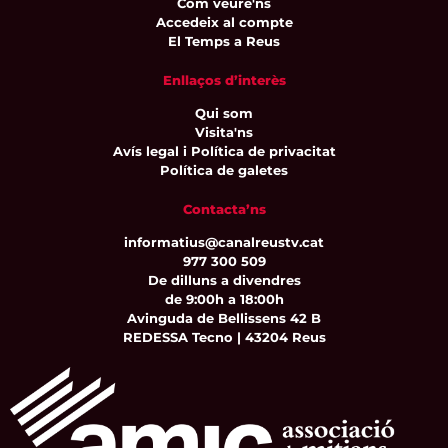
Com veure'ns
Accedeix al compte
El Temps a Reus
Enllaços d’interès
Qui som
Visita'ns
Avís legal i Política de privacitat
Política de galetes
Contacta’ns
informatius@canalreustv.cat
977 300 509
De dilluns a divendres
de 9:00h a 18:00h
Avinguda de Bellissens 42 B
REDESSA Tecno | 43204 Reus