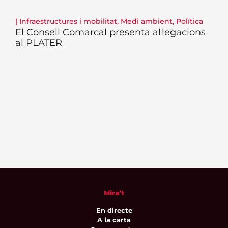
|
Infraestructures i mobilitat
,
Medi ambient
,
Política
El Consell Comarcal presenta al·legacions
al PLATER
Mira’t
En directe
A la carta