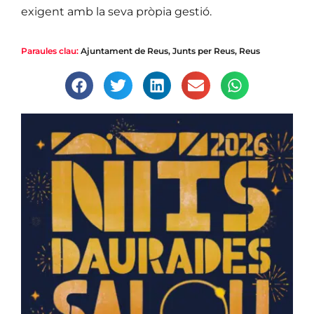
exigent amb la seva pròpia gestió.
Paraules clau:
Ajuntament de Reus
,
Junts per Reus
,
Reus