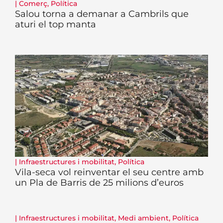
|
Comerç
,
Política
Salou torna a demanar a Cambrils que
aturi el top manta
|
Infraestructures i mobilitat
,
Política
Vila-seca vol reinventar el seu centre amb
un Pla de Barris de 25 milions d’euros
|
Infraestructures i mobilitat
,
Medi ambient
,
Política