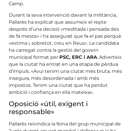
Camp.
Durant la seva intervenció davant la militància,
Pallarès ha explicat que assumeix el repte
després d’una decisió «meditada i pensada des
de fa mesos» i ha assegurat que fa el pas perquè
«estima i, sobretot, creu en Reus». La candidata
ha carregat contra la gestió del govern
municipal format per
PSC, ERC i ARA
. Adverteix
que la ciutat ha entrat en una etapa de pèrdua
d’impuls. «Avui tenim una ciutat més bruta, més
insegura, més desordenada i amb més
impostos. Tenim una ciutat que ha perdut
ambició i confiança en ella mateixa».
Oposició «útil, exigent i
responsable»
Pallarès reivindica la feina del grup municipal de
Junts durant aquest mandat i defensa que ha