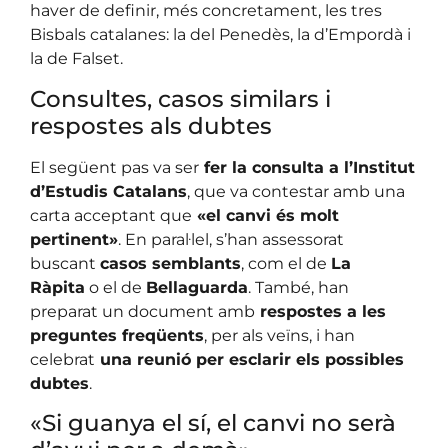
haver de definir, més concretament, les tres
Bisbals catalanes: la del Penedès, la d’Empordà i
la de Falset.
Consultes, casos similars i
respostes als dubtes
El següent pas va ser
fer la consulta a l’Institut
d’Estudis Catalans
, que va contestar amb una
carta acceptant que
«el canvi és molt
pertinent»
. En paral·lel, s’han assessorat
buscant
casos semblants
, com el de
La
Ràpita
o el de
Bellaguarda
. També, han
preparat un document amb
respostes a les
preguntes freqüents
, per als veïns, i han
celebrat
una reunió per esclarir els possibles
dubtes
.
«Si guanya el sí, el canvi no serà