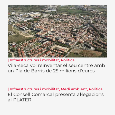
|
Infraestructures i mobilitat
,
Política
Vila-seca vol reinventar el seu centre amb
un Pla de Barris de 25 milions d’euros
|
Infraestructures i mobilitat
,
Medi ambient
,
Política
El Consell Comarcal presenta al·legacions
al PLATER