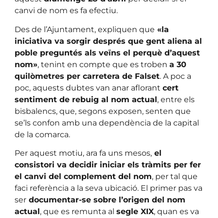
canvi de nom es fa efectiu.
Des de l’Ajuntament, expliquen que
«la
iniciativa va sorgir després que gent aliena al
poble preguntés als veïns el perquè d’aquest
nom»
, tenint en compte que es troben
a 30
quilòmetres per carretera de Falset
. A poc a
poc, aquests dubtes van anar aflorant
cert
sentiment de rebuig al nom actual
, entre els
bisbalencs, que, segons exposen, senten que
se’ls confon amb una dependència de la capital
de la comarca.
Per aquest motiu, ara fa uns mesos,
el
consistori va decidir iniciar els tràmits per fer
el canvi del complement del nom
, per tal que
faci referència a la seva ubicació. El primer pas va
ser
documentar-se sobre l’origen del nom
actual
, que es remunta al
segle XIX
, quan es va