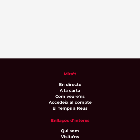
Mira’t
En directe
A la carta
Com veure'ns
Accedeix al compte
El Temps a Reus
Enllaços d’interès
Qui som
Visita'ns