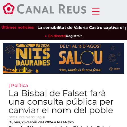
Últimes notícies:
La sensibilitat de Valeria Castro captiva el públ
En directe
Registra't
|
Política
La Bisbal de Falset farà
una consulta pública per
canviar el nom del poble
per: Clara Marquiegui
Dijous, 25 d'abril del 2024 a les 14:37h