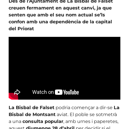
Des de l’Ajuntament de La Bisbal de Falset
creuen fermament en aquest canvi, ja que
senten que amb el seu nom actual se’ls
confon amb una dependència de la capital
del Priorat
La Bisbal de Falset
podria començar a dir-se
La
Bisbal de Montsant
aviat. El poble se sotmetrà
a una
consulta popular
, amb urnes i paperetes,
aquest
diumenge 28 d’abril
per decidir si el