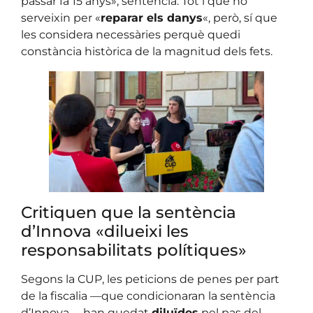
passar fa 15 anys», sentencia. Tot i que no
serveixin per «
reparar els danys
«, però, sí que
les considera necessàries perquè quedi
constància històrica de la magnitud dels fets.
Critiquen que la sentència
d’Innova «dilueixi les
responsabilitats polítiques»
Segons la CUP, les peticions de penes per part
de la fiscalia —que condicionaran la sentència
d’Innova— han quedat
diluïdes
pel pas del