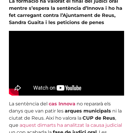
La formació ha valorat el final del judici oral
mentre s’espera la sentència d’Innova i ho ha
fet carregant contra l’Ajuntament de Reus,
Sandra Guaita i les peticions de penes
La sentència del
cas Innova
no repararà els
danys que van patir les
arques municipals
ni la
ciutat de Reus. Així ho valora la
CUP de Reus
,
que
aquest dimarts ha analitzat la causa judicial
un cop acabada la
fase de judici oral
. Les