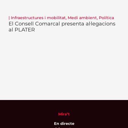
|
Infraestructures i mobilitat
,
Medi ambient
,
Política
El Consell Comarcal presenta al·legacions
al PLATER
Mira’t
En directe