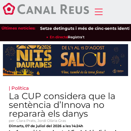
Últimes notícies:
Setze detinguts i més de cinc-sents identificat
En directe
Registra't
|
Política
La CUP considera que la
sentència d’Innova no
repararà els danys
per: Clara Prats, Jordi Olària Gras
Dimarts, 07 de juliol del 2026 a les 14:24h