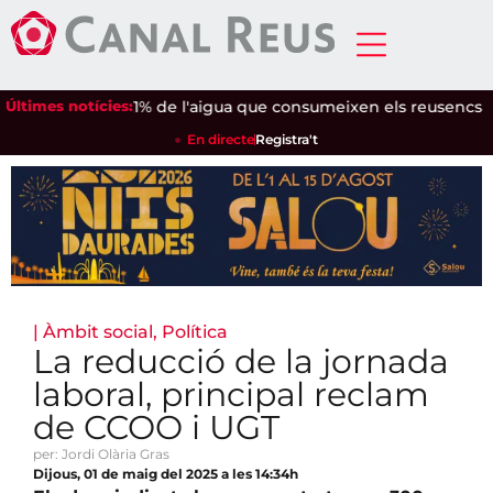
clipsi
Últimes notícies:
|
Un 36,1% de l'aigua que consumeixen els reusencs prov
En directe
Registra't
|
Àmbit social
,
Política
La reducció de la jornada
laboral, principal reclam
de CCOO i UGT
per: Jordi Olària Gras
Dijous, 01 de maig del 2025 a les 14:34h