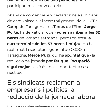
banda sonora,
més de 300 persones
han
participat en la convocatòria.
Abans de començar, en declaracions als mitjans
de comunicació, el secretari general de la UGT al
Camp de Tarragona i les Terres de l’Ebre,
Jorge
Porté
, ha deixat clar que «
volem arribar a les 32
hores
de jornada setmanal, però l’objectiu
a
curt termini són les 37 hores i mitja
«. Ho ha
reafirmat la secretària general de CCOO a
Tarragona,
Mercè Puig
, qui ha apuntat que «la
reducció de jornada
pot fer que l’ocupació
sigui major
, i això és molt important a casa
nostra».
Els sindicats reclamen a
empresaris i polítics la
reducció de la jornada laboral
Ha llençat dos missatges, el primer, als