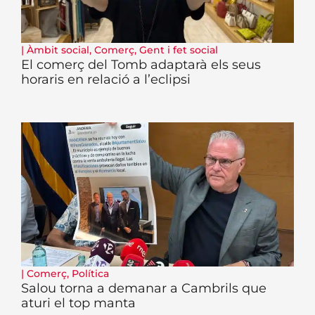
|
Àmbit social
,
Comerç
,
Gent i fet social
El comerç del Tomb adaptarà els seus
horaris en relació a l’eclipsi
|
Comerç
,
Política
Salou torna a demanar a Cambrils que
aturi el top manta