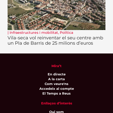
|
Infraestructures i mobilitat
,
Política
Vila-seca vol reinventar el seu centre amb
un Pla de Barris de 25 milions d’euros
Mira’t
En directe
A la carta
Com veure'ns
Accedeix al compte
El Temps a Reus
Enllaços d’interès
Qui som