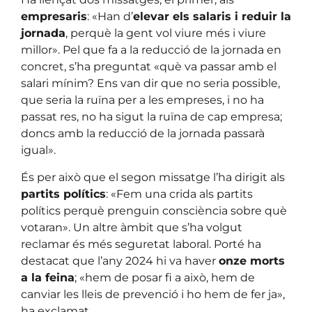
empresaris
: «Han d’
elevar els salaris i reduir la
jornada
, perquè la gent vol viure més i viure
millor». Pel que fa a la reducció de la jornada en
concret, s’ha preguntat «què va passar amb el
salari mínim? Ens van dir que no seria possible,
que seria la ruïna per a les empreses, i no ha
passat res, no ha sigut la ruïna de cap empresa;
doncs amb la reducció de la jornada passarà
igual».
És per això que el segon missatge l’ha dirigit als
partits polítics
: «Fem una crida als partits
polítics perquè prenguin consciència sobre què
votaran». Un altre àmbit que s’ha volgut
reclamar és més seguretat laboral. Porté ha
destacat que l’any 2024 hi va haver
onze morts
a la feina
; «hem de posar fi a això, hem de
canviar les lleis de prevenció i ho hem de fer ja»,
ha exclamat.