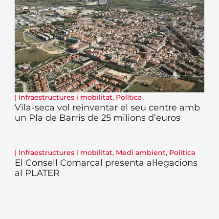
|
Infraestructures i mobilitat
,
Política
Vila-seca vol reinventar el seu centre amb
un Pla de Barris de 25 milions d’euros
|
Infraestructures i mobilitat
,
Medi ambient
,
Política
El Consell Comarcal presenta al·legacions
al PLATER