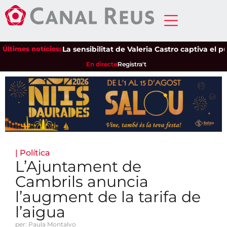
Últimes notícies:
La sensibilitat de Valeria Castro captiva el públi
En directe
Registra't
|
Política
L’Ajuntament de
Cambrils anuncia
l’augment de la tarifa de
l’aigua
per: Paula Montalvo