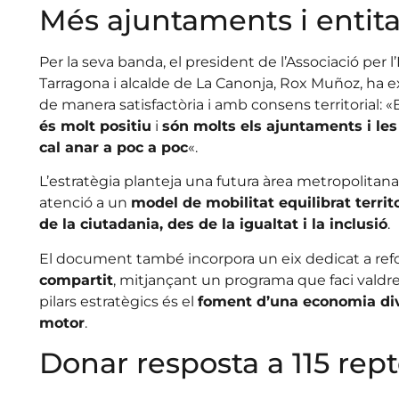
Més ajuntaments i entita
Per la seva banda, el president de l’Associació per
Tarragona i alcalde de La Canonja, Rox Muñoz, ha e
de manera satisfactòria i amb consens territorial: «
és molt positiu
i
són molts els ajuntaments i les
cal anar a poc a poc
«.
L’estratègia planteja una futura àrea metropolitan
atenció a un
model de mobilitat equilibrat terri
de la ciutadania, des de la igualtat i la inclusió
.
El document també incorpora un eix dedicat a refo
compartit
, mitjançant un programa que faci valdre a
pilars estratègics és el
foment d’una economia div
motor
.
Donar resposta a 115 rept