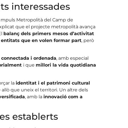
ts interessades
 l’Impuls Metropolità del Camp de
xplicat que el projecte metropolità avança
El
balanç dels primers mesos d’activitat
 entitats que en volen formar part
, però
a
connectada i ordenada
, amb especial
torialment
i que
millori la vida quotidiana
rçar la
identitat i el patrimoni cultural
llò que uneix el territori. Un altre dels
ersificada
, amb la
innovació com a
es establerts