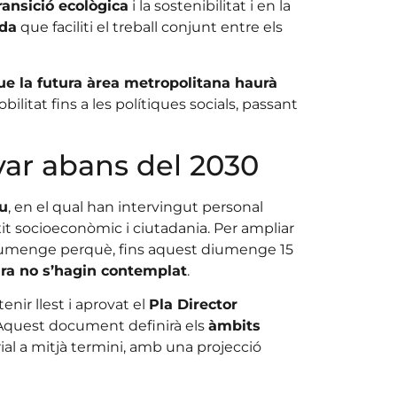
ransició ecològica
i la sostenibilitat i en la
da
que faciliti el treball conjunt entre els
ue la futura àrea metropolitana haurà
litat fins a les polítiques socials, passant
ar abans del 2030
iu
, en el qual han intervingut personal
it socioeconòmic i ciutadania. Per ampliar
s diumenge perquè, fins aquest diumenge 15
ra no s’hagin contemplat
.
tenir llest i aprovat el
Pla Director
 Aquest document definirà els
àmbits
orial a mitjà termini, amb una projecció