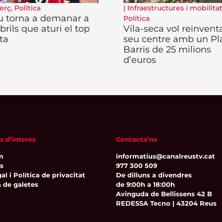
erç
,
Política
|
Infraestructures i mobilita
u torna a demanar a
Política
rils que aturi el top
Vila-seca vol reinventa
ta
seu centre amb un Pl
Barris de 25 milions
d’euros
s d’interès
Contacta’ns
m
informatius@canalreustv.cat
ns
977 300 509
al i Política de privacitat
De dilluns a divendres
a de galetes
de 9:00h a 18:00h
Avinguda de Bellissens 42 B
REDESSA Tecno | 43204 Reus