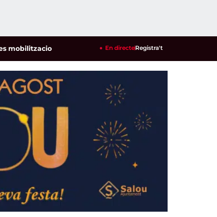
litzacions per defensar els cultius de la garrofa i l'ametlla d
En directe
Registra't