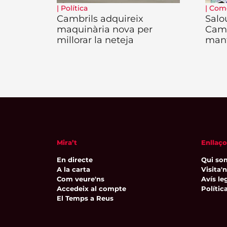
|
Política
|
Com
Cambrils adquireix
Salo
maquinària nova per
Camb
millorar la neteja
man
Mira’t
Enllaço
En directe
Qui so
A la carta
Visita'
Com veure'ns
Avís leg
Accedeix al compte
Polític
El Temps a Reus