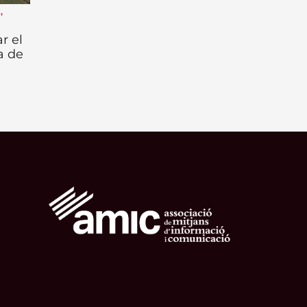
t
,
r el
a de