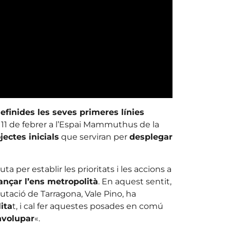
efinides les seves primeres línies
 11 de febrer a l’Espai Mammuthus de la
jectes inicials
que serviran per
desplegar
a per establir les prioritats i les accions a
ançar l’ens metropolità
. En aquest sentit,
utació de Tarragona, Vale Pino, ha
ita
t, i cal fer aquestes posades en comú
envolupar
«.