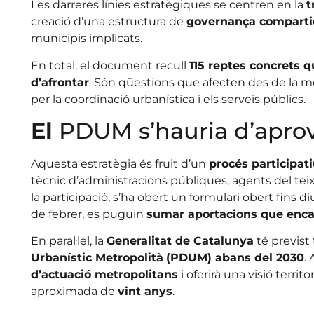
Les darreres línies estratègiques se centren en la
t
creació d’una estructura de
governança comparti
municipis implicats.
En total, el document recull
115 reptes concrets q
d’afrontar
. Són qüestions que afecten des de la mobi
per la coordinació urbanística i els serveis públics.
El
PDUM s’hauria d’aprov
Aquesta estratègia és fruit d’un
procés participat
tècnic d’administracions públiques, agents del teix
la participació, s’ha obert un formulari obert fin
de febrer, es puguin
sumar aportacions que enca
En paral·lel, la
Generalitat de Catalunya
té previst 
Urbanístic Metropolità
(PDUM) abans del 2030
.
d’actuació metropolitans
i oferirà una visió territ
aproximada de
vint anys
.