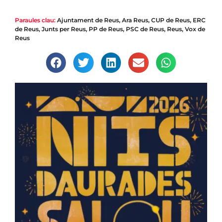
Paraules clau:
Ajuntament de Reus
,
Ara Reus
,
CUP de Reus
,
ERC
de Reus
,
Junts per Reus
,
PP de Reus
,
PSC de Reus
,
Reus
,
Vox de
Reus