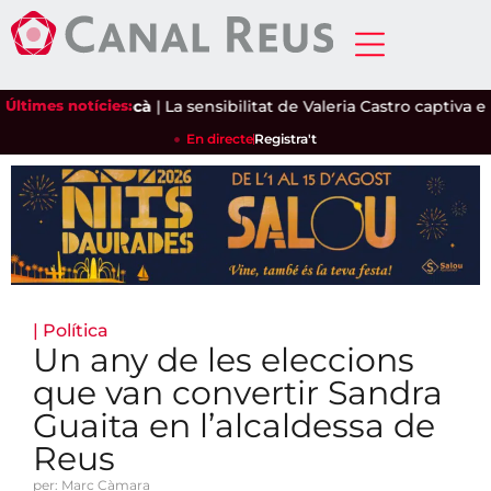
'ametlla de secà
Últimes notícies:
|
La sensibilitat de Valeria Castro captiva el pú
En directe
Registra't
|
Política
Un any de les eleccions
que van convertir Sandra
Guaita en l’alcaldessa de
Reus
per: Marc Càmara