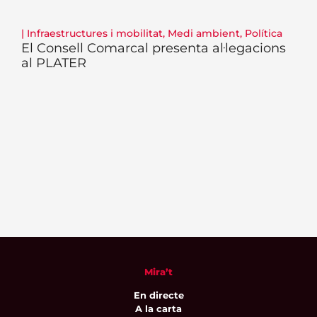
|
Infraestructures i mobilitat
,
Medi ambient
,
Política
El Consell Comarcal presenta al·legacions
al PLATER
Mira’t
En directe
A la carta