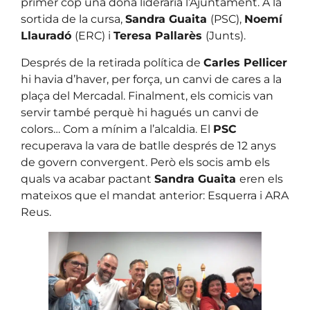
primer cop una dona lideraria l’Ajuntament. A la
sortida de la cursa,
Sandra Guaita
(PSC),
Noemí
Llauradó
(ERC) i
Teresa Pallarès
(Junts).
Després de la retirada política de
Carles Pellicer
hi havia d’haver, per força, un canvi de cares a la
plaça del Mercadal. Finalment, els comicis van
servir també perquè hi hagués un canvi de
colors… Com a mínim a l’alcaldia. El
PSC
recuperava la vara de batlle després de 12 anys
de govern convergent. Però els socis amb els
quals va acabar pactant
Sandra Guaita
eren els
mateixos que el mandat anterior: Esquerra i ARA
Reus.