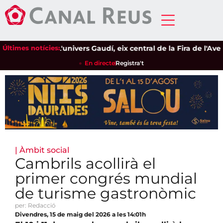
Últimes notícies:
L'univers Gaudí, eix central de la Fira de l'Avella
En directe
Registra't
|
Àmbit social
Cambrils acollirà el
primer congrés mundial
de turisme gastronòmic
per: Redacció
Divendres, 15 de maig del 2026 a les 14:01h