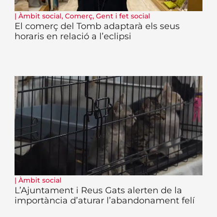
|
Àmbit social
,
Comerç
,
Gent i fet social
El comerç del Tomb adaptarà els seus
horaris en relació a l’eclipsi
|
Àmbit social
L’Ajuntament i Reus Gats alerten de la
importància d’aturar l’abandonament felí