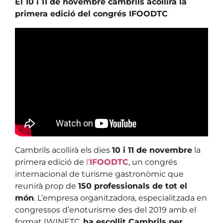
El 10 i 11 de novembre cambrils acollirà la
primera edició del congrés IFOODTC
Cambrils acollirà els dies
10 i 11 de novembre
la
primera edició de
l’
IFOODTC
, un congrés
internacional de turisme gastronòmic que
reunirà prop de
150 professionals de tot el
món
. L’empresa organitzadora, especialitzada en
congressos d’enoturisme des del 2019 amb el
format IWINETC,
ha escollit Cambrils per