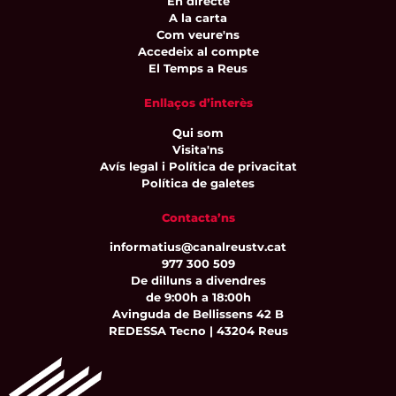
En directe
A la carta
Com veure'ns
Accedeix al compte
El Temps a Reus
Enllaços d’interès
Qui som
Visita'ns
Avís legal i Política de privacitat
Política de galetes
Contacta’ns
informatius@canalreustv.cat
977 300 509
De dilluns a divendres
de 9:00h a 18:00h
Avinguda de Bellissens 42 B
REDESSA Tecno | 43204 Reus