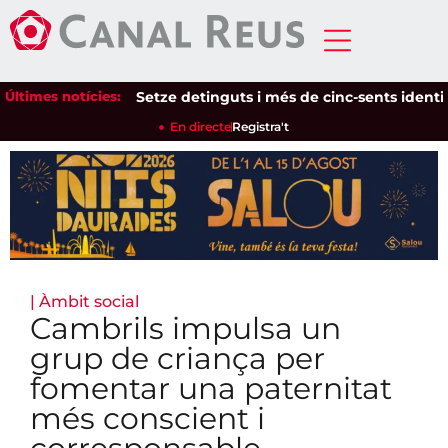
Últimes notícies:
Setze detinguts i més de cinc-sents identificat
En directe
Registra't
|
Àmbit social
Cambrils impulsa un
grup de criança per
fomentar una paternitat
més conscient i