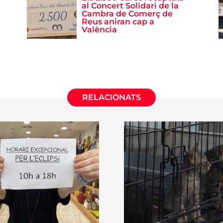
al Concert Solidari de la
Cambra de Comerç de
Reus aniran cap a
València
RELACIONATS