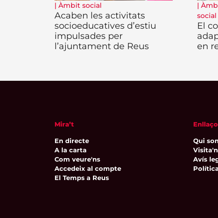
|
Àmbit social
|
Àmbi
Acaben les activitats
social
socioeducatives d’estiu
El c
impulsades per
adap
l’ajuntament de Reus
en re
Mira’t
Enllaço
En directe
Qui so
A la carta
Visita'
Com veure'ns
Avís leg
Accedeix al compte
Polític
El Temps a Reus