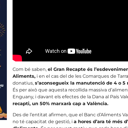
Com bé saben,
el Gran Recapte és l’esdevenime
Aliments,
i en el cas del de les Comarques de Tarra
donatius,
s’aconsegueix la manutenció de 4 o 5 
És per això que aquesta recollida massiva d’aliment
Enguany, i davant els efectes de la Dana al País Va
recapti, un 50% marxarà cap a València.
Des de l’entitat afirmen, que el Banc d’Aliments Val
no té capacitat de gestió, i
a hores d’ara té més 