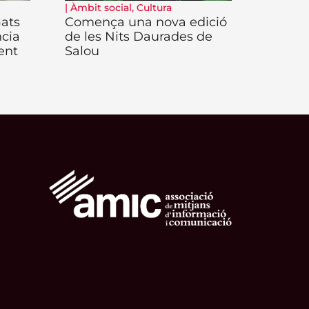
|
Àmbit social
,
Cultura
Gats
Comença una nova edició
ncia
de les Nits Daurades de
ent
Salou