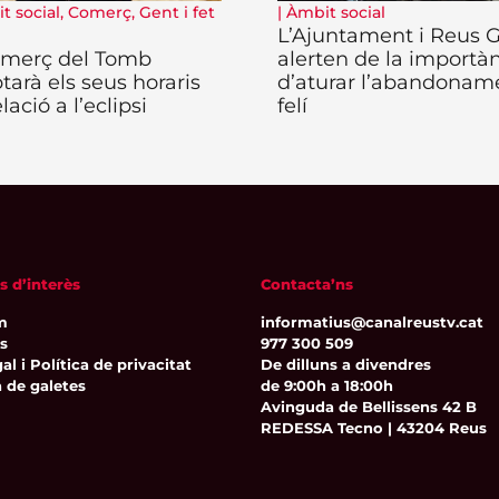
t social
,
Comerç
,
Gent i fet
|
Àmbit social
L’Ajuntament i Reus 
omerç del Tomb
alerten de la importà
tarà els seus horaris
d’aturar l’abandonam
lació a l’eclipsi
felí
s d’interès
Contacta’ns
m
informatius@canalreustv.cat
ns
977 300 509
al i Política de privacitat
De dilluns a divendres
a de galetes
de 9:00h a 18:00h
Avinguda de Bellissens 42 B
REDESSA Tecno | 43204 Reus