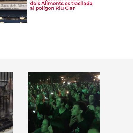
dels Aliments es trasllada
al polígon Riu Clar