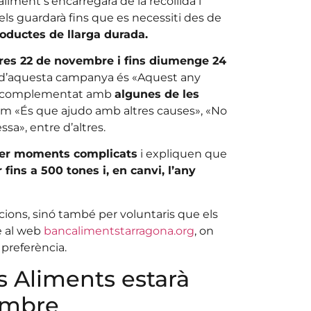
iment s’encarregarà de la recollida i
ls guardarà fins que es necessiti des de
roductes de llarga durada.
dres 22 de novembre i fins diumenge 24
 d’aquesta campanya és «Aquest any
’ha complementat amb
algunes de les
m «És que ajudo amb altres causes», «No
ssa», entre d’altres.
er moments complicats
i expliquen que
fins a 500 tones i, en canvi, l’any
ons, sinó també per voluntaris que els
e al web
bancalimentstarragona.org
, on
 preferència.
s Aliments estarà
vembre