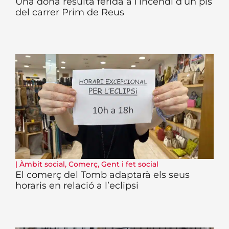
Una dona resulta ferida a l’incendi d’un pis
del carrer Prim de Reus
|
Àmbit social
,
Comerç
,
Gent i fet social
El comerç del Tomb adaptarà els seus
horaris en relació a l’eclipsi