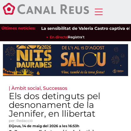
Últimes notícies:
La sensibilitat de Valeria Castro captiva el púb
En directe
Registra't
|
Àmbit social
,
Successos
Els dos detinguts pel
desnonament de la
Jennifer, en llibertat
per: Redacció
Dijous, 14 de maig del 2026 a les 16:53h