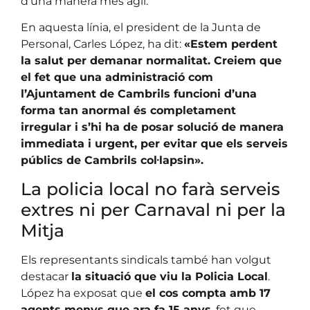
d’una manera més àgil.
En aquesta línia, el president de la Junta de
Personal, Carles López, ha dit:
«Estem perdent
la salut per demanar normalitat. Creiem que
el fet que una administració com
l’Ajuntament de Cambrils funcioni d’una
forma tan anormal és completament
irregular i s’hi ha de posar solució de manera
immediata i urgent, per evitar que els serveis
públics de Cambrils col·lapsin».
La policia local no farà serveis
extres ni per Carnaval ni per la
Mitja
Els representants sindicals també han volgut
destacar
la situació que viu la Policia Local
.
López ha exposat que
el cos compta amb 17
agents menys que ara fa 15 anys
, fet que