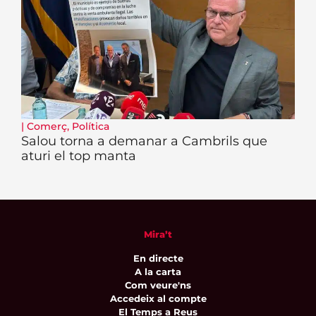
|
Comerç
,
Política
Salou torna a demanar a Cambrils que
aturi el top manta
Mira’t
En directe
A la carta
Com veure'ns
Accedeix al compte
El Temps a Reus