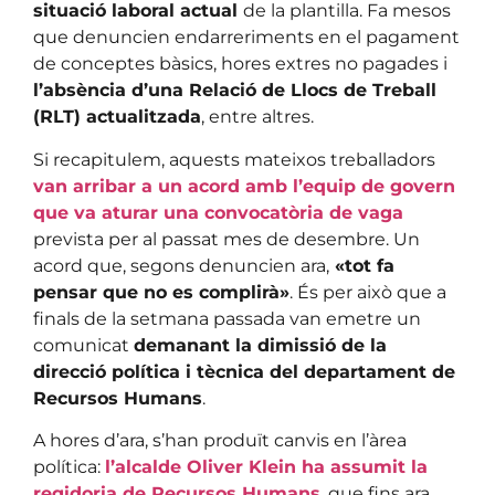
situació laboral actual
de la plantilla. Fa mesos
que denuncien endarreriments en el pagament
de conceptes bàsics, hores extres no pagades i
l’absència d’una Relació de Llocs de Treball
(RLT) actualitzada
, entre altres.
Si recapitulem, aquests mateixos treballadors
van arribar a un acord amb l’equip de govern
que va aturar una convocatòria de vaga
prevista per al passat mes de desembre. Un
acord que, segons denuncien ara,
«tot fa
pensar que no es complirà»
. És per això que a
finals de la setmana passada van emetre un
comunicat
demanant la dimissió de la
direcció política i tècnica del departament de
Recursos Humans
.
A hores d’ara, s’han produït canvis en l’àrea
política:
l’alcalde Oliver Klein ha assumit la
regidoria de Recursos Humans
, que fins ara