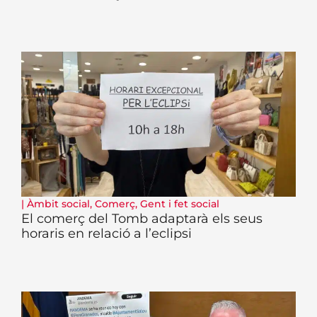
|
Àmbit social
,
Comerç
,
Gent i fet social
El comerç del Tomb adaptarà els seus
horaris en relació a l’eclipsi