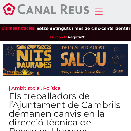
Últimes notícies:
Setze detinguts i més de cinc-cents identificats 
En directe
Registra't
|
Àmbit social
,
Política
Els treballadors de
l’Ajuntament de Cambrils
demanen canvis en la
direcció tècnica de