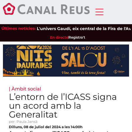
Últimes notícies:
L'univers Gaudí, eix central de la Fira de l'Avel
En directe
Registra't
|
Àmbit social
L’entorn de l’ICASS signa
un acord amb la
Generalitat
per: Paula Jansà
Dilluns, 08 de juliol del 2024 a les 14:00h