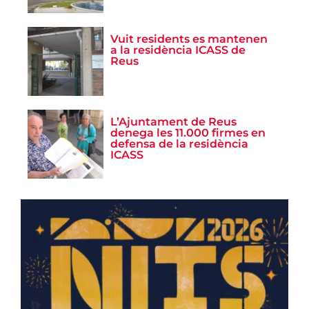
Vuit residents es mantenen
a la residència ICASS de
Reus
L’Ajuntament de Reus
denega les 11.000 firmes en
defensa de la residència
ICASS