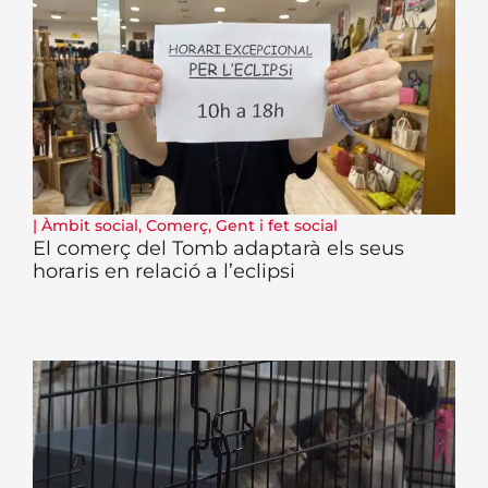
|
Àmbit social
,
Comerç
,
Gent i fet social
El comerç del Tomb adaptarà els seus
horaris en relació a l’eclipsi