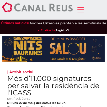
Ari Sánchez i Andrea Ustero es planten a les semifinals del P1
Últimes notícies:
En directe
Registra't
|
Àmbit social
Més d’11.000 signatures
per salvar la residència de
l’ICASS
per: Paula Jansà
Dilluns, 27 de maig del 2024 a les 13:19h