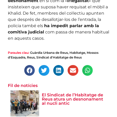
desnonament
en si com la «
il·legalitat
» que
insisteixen que suposa haver requisat el mòbil a
Khalid. De fet, membres del col·lectiu apunten
que després de desallotjar-los de l’entrada, la
policia també els
ha impedit parlar amb la
comitiva judicial
com passa de manera habitual
en aquests casos.
Paraules clau:
Guàrdia Urbana de Reus
,
Habitatge
,
Mossos
d'Esquadra
,
Reus
,
Sindicat d'Habitatge de Reus
Fil de notícies
El Sindicat de l’Habitatge de
Reus atura un desnonament
al nucli antic