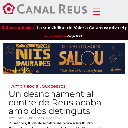
Últimes notícies:
La sensibilitat de Valeria Castro captiva el públi
En directe
Registra't
|
Àmbit social
,
Successos
Un desnonament al
centre de Reus acaba
amb dos detinguts
per: Jordi Olària Gras, Redacció
Dimecres, 18 de desembre del 2024 a les 10:57h