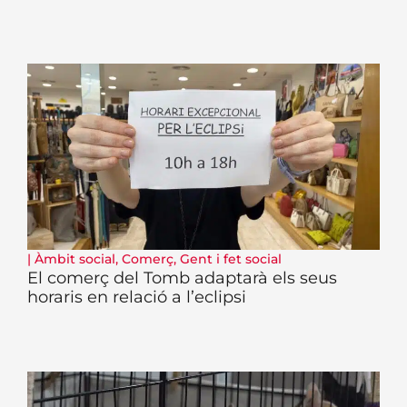
|
Àmbit social
,
Comerç
,
Gent i fet social
El comerç del Tomb adaptarà els seus
horaris en relació a l’eclipsi