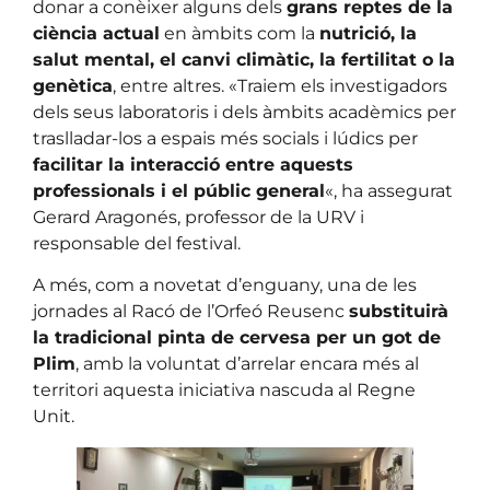
donar a conèixer alguns dels
grans reptes de la
ciència actual
en àmbits com la
nutrició, la
salut mental, el canvi climàtic, la fertilitat o la
genètica
, entre altres. «Traiem els investigadors
dels seus laboratoris i dels àmbits acadèmics per
traslladar-los a espais més socials i lúdics per
facilitar la interacció entre aquests
professionals i el públic general
«, ha assegurat
Gerard Aragonés, professor de la URV i
responsable del festival.
A més, com a novetat d’enguany, una de les
jornades al Racó de l’Orfeó Reusenc
substituirà
la tradicional pinta de cervesa per un got de
Plim
, amb la voluntat d’arrelar encara més al
territori aquesta iniciativa nascuda al Regne
Unit.