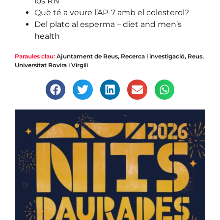
los RN
Què té a veure l’AP-7 amb el colesterol?
Del plato al esperma – diet and men’s
health
Paraules clau:
Ajuntament de Reus
,
Recerca i investigació
,
Reus
,
Universitat Rovira i Virgili