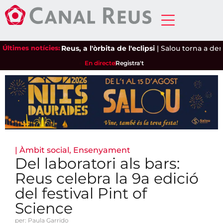
Últimes notícies:
Reus, a l'òrbita de l'eclipsi
|
Salou torna a demana
En directe
Registra't
|
Àmbit social
,
Ensenyament
Del laboratori als bars:
Reus celebra la 9a edició
del festival Pint of
Science
per: Paula Garrido