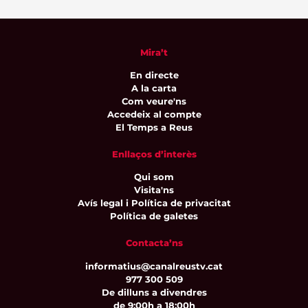
Mira’t
En directe
A la carta
Com veure'ns
Accedeix al compte
El Temps a Reus
Enllaços d’interès
Qui som
Visita'ns
Avís legal i Política de privacitat
Política de galetes
Contacta’ns
informatius@canalreustv.cat
977 300 509
De dilluns a divendres
de 9:00h a 18:00h