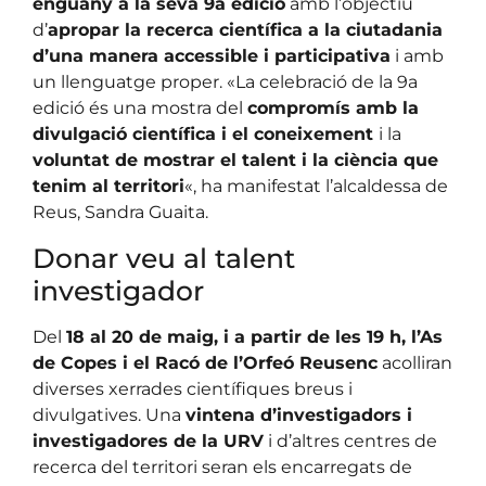
enguany a la seva 9a edició
amb l’objectiu
d’
apropar la recerca científica a la ciutadania
d’una manera accessible i participativa
i amb
un llenguatge proper. «La celebració de la 9a
edició és una mostra del
compromís amb la
divulgació científica i el coneixement
i la
voluntat de mostrar el talent i la ciència que
tenim al territori
«, ha manifestat l’alcaldessa de
Reus, Sandra Guaita.
Donar veu al talent
investigador
Del
18 al 20 de maig, i a partir de les 19 h, l’As
de Copes i el Racó de l’Orfeó Reusenc
acolliran
diverses xerrades científiques breus i
divulgatives. Una
vintena d’investigadors i
investigadores de la URV
i d’altres centres de
recerca del territori seran els encarregats de