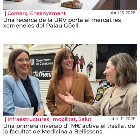
abril 15, 2026
|
Comerç
,
Ensenyament
Una recerca de la URV porta al mercat les
xemeneies del Palau Güell
abril 11, 2026
|
Infraestructures i mobilitat
,
Salut
Una primera inversió d’1M€ activa el trasllat de
la facultat de Medicina a Bellissens