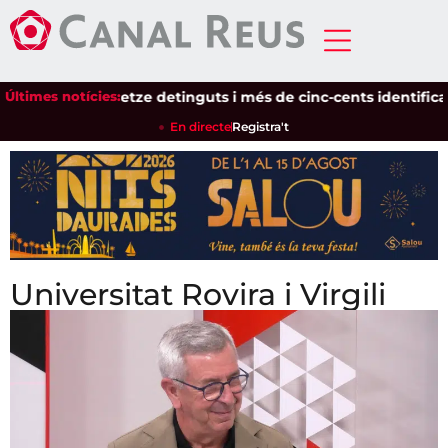
Últimes notícies:
Setze detinguts i més de cinc-cents identificats en un di
En directe
Registra't
Universitat Rovira i Virgili