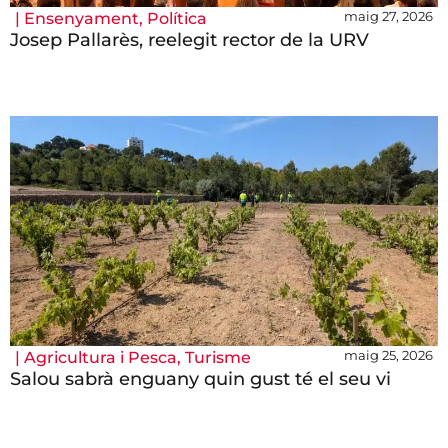
maig 27, 2026
|
Ensenyament
,
Política
Josep Pallarès, reelegit rector de la URV
maig 25, 2026
|
Agricultura i Pesca
,
Turisme
Salou sabrà enguany quin gust té el seu vi