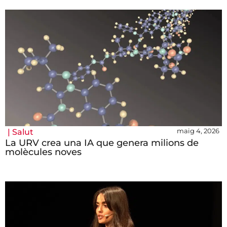
maig 4, 2026
|
Salut
La URV crea una IA que genera milions de
molècules noves