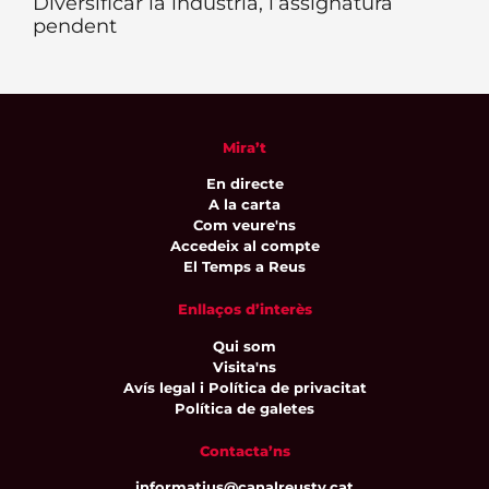
Diversificar la indústria, l’assignatura
pendent
Mira’t
En directe
A la carta
Com veure'ns
Accedeix al compte
El Temps a Reus
Enllaços d’interès
Qui som
Visita'ns
Avís legal i Política de privacitat
Política de galetes
Contacta’ns
informatius@canalreustv.cat