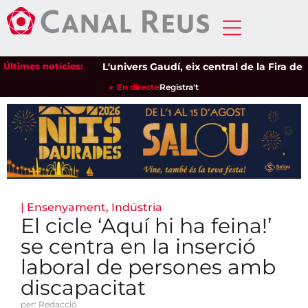
Últimes notícies:
L'univers Gaudí, eix central de la Fira de l'
En directe
Registra't
|
Ensenyament
,
Indústria
El cicle ‘Aquí hi ha feina!’
se centra en la inserció
laboral de persones amb
discapacitat
per: Redacció