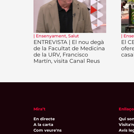
|
Ensenyament
,
Salut
|
Ens
ENTREVISTA | El nou degà
El C
de la Facultat de Medicina
ofer
de la URV, Francisco
casa
Martín, visita Canal Reus
Mira’t
Enllaço
En directe
Qui so
A la carta
Visita'
Com veure'ns
Avís leg