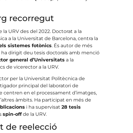
rg recorregut
de la URV des del 2022. Doctorat a la
ica a la Universitat de Barcelona, centra la
els sistemes fotònics
. És autor de més
 i ha dirigit deu tesis doctorals amb menció
ctor general d’Universitats
a la
cs de vicerector a la URV.
octor per la Universitat Politècnica de
igador principal del laboratori de
 se centren en el processament d’imatges,
d’altres àmbits. Ha participat en més de
blicacions
i ha supervisat
28 tesis
es
spin-off
de la URV.
t de reelecció