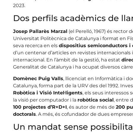
2023.
Dos perfils acadèmics de lla
Josep Pallarès Marzal
(el Perelló, 1967) és rector 
Universitat Politècnica de Catalunya i format en Fís
seva recerca en els
dispositius semiconductors i 
d’un centenar d’articles en revistes internacionals
internacional. En l’àmbit de la gestió, ha estat
dire
Generalitat de Catalunya i ha ocupat diversos càrre
Domènec Puig Valls
, llicenciat en Informàtica i d
Catalunya, forma part de la URV des del 1992. Invest
Robòtica i Visió Intel·ligents
, els seus interessos
la visió per computador i la
robòtica social
, entre 
100 projectes d’R+D+I
, és autor de més de
200 pu
doctorals
. A més, és cofundador de dues empres
Un mandat sense possibilita