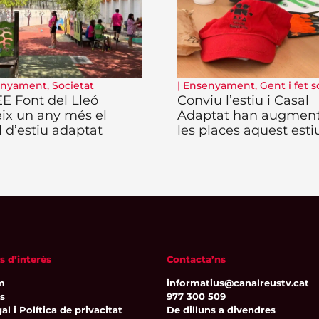
enyament
,
Societat
|
Ensenyament
,
Gent i fet s
EE Font del Lleó
Conviu l’estiu i Casal
eix un any més el
Adaptat han augmen
l d’estiu adaptat
les places aquest esti
s d’interès
Contacta’ns
m
informatius@canalreustv.cat
ns
977 300 509
al i Política de privacitat
De dilluns a divendres