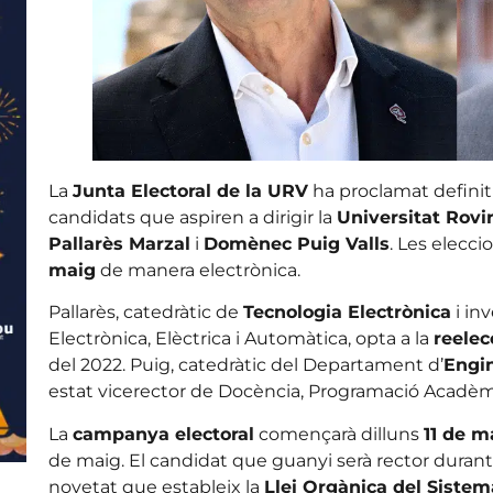
La
Junta Electoral de la URV
ha proclamat definit
candidats que aspiren a dirigir la
Universitat Rovira
Pallarès Marzal
i
Domènec Puig Valls
. Les elecci
maig
de manera electrònica.
Pallarès, catedràtic de
Tecnologia Electrònica
i in
Electrònica, Elèctrica i Automàtica, opta a la
reelec
del 2022. Puig, catedràtic del Departament d’
Engin
estat vicerector de Docència, Programació Acadèmica
La
campanya electoral
començarà dilluns
11 de m
de maig. El candidat que guanyi serà rector durant 
novetat que estableix la
Llei Orgànica del Sistem