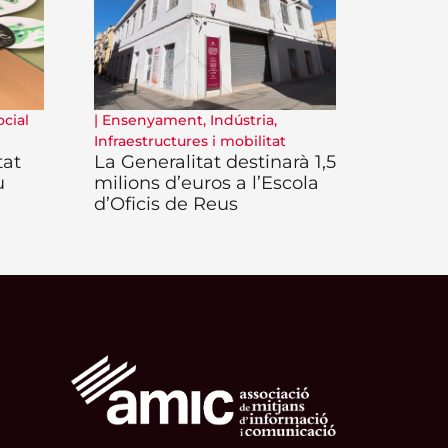
ocial
|
Ensenyament
,
Indústria
,
Infraestructures i mobilitat
tat
La Generalitat destinarà 1,5
u
milions d’euros a l’Escola
d’Oficis de Reus