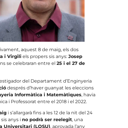
ivament, aquest 8 de maig, els dos
 i Virgili
els propers sis anys:
Josep
ons se celebraran entre el
25 i el 27 de
vestigador del Departament d’Enginyeria
ció
després d’haver guanyat les eleccions
yeria Informàtica i Matemàtiques
, havia
 i Professorat entre el 2018 i el 2022.
aig
i s’allargarà fins a les 12 de la nit del 24
sis anys i
no podrà ser reelegit
, una
a Universitari (LOSU)
, aprovada l’any