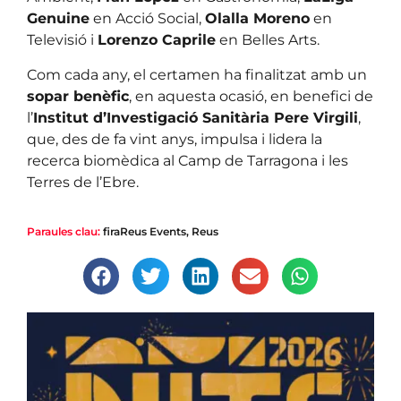
Genuine
en Acció Social,
Olalla Moreno
en
Televisió i
Lorenzo Caprile
en Belles Arts.
Com cada any, el certamen ha finalitzat amb un
sopar benèfic
, en aquesta ocasió, en benefici de
l’
Institut d’Investigació Sanitària Pere Virgili
,
que, des de fa vint anys, impulsa i lidera la
recerca biomèdica al Camp de Tarragona i les
Terres de l’Ebre.
Paraules clau:
firaReus Events
,
Reus