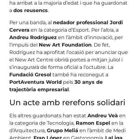
ha arribat a la majoria d’edat i que ha guardonat
a
dos reusencs
.
Per una banda, al
nedador professional Jordi
Cervera
en la categoria d’Esport. Per l’altra, a
Andreu Rodríguez
en l’àmbit d’innovació, per
l’impuls del
New Art Foundation
. De fet,
Rodríguez ha aprofitat l’ocasió per anunciar que
el New Art Centre obrirà portes a mitjan juliol i
s’inaugurarà de forma oficial a l’octubre. La
Fundació Gresol
també ha reconegut a
PortAventura World
pels
30 anys de
trajectòria empresarial
.
Un acte amb rerefons solidari
Els altres guardonats han estat
Andreu Veà
en
la categoria de Tecnologia,
Ramon Espel
en la
d’Arquitectura,
Grupo Meliá
en l’àmbit de Medi
Ambient,
Fran López
en Gastronomia,
LaLiga