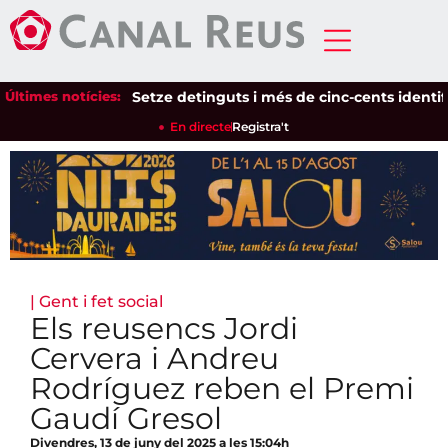
Últimes notícies:
Setze detinguts i més de cinc-cents identificats
En directe
Registra't
|
Gent i fet social
Els reusencs Jordi
Cervera i Andreu
Rodríguez reben el Premi
Gaudí Gresol
Divendres, 13 de juny del 2025 a les 15:04h