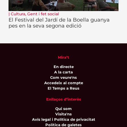
|
Cultura
,
Gent i fet social
El Festival del Jardí de la Boella guanya
pes en la seva segona edició
Mira’t
En directe
A la carta
Com veure'ns
Accedeix al compte
El Temps a Reus
Enllaços d’interès
Qui som
Visita'ns
Avís legal i Política de privacitat
Política de galetes