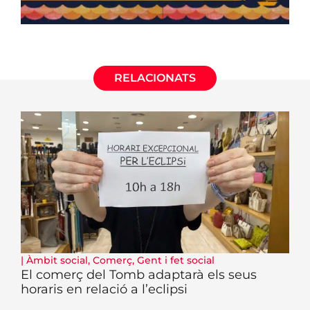
RELACIONATS
|
Àmbit social
,
Comerç
,
Gent i fet social
El comerç del Tomb adaptarà els seus
horaris en relació a l’eclipsi