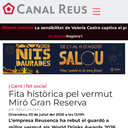
Últimes notícies:
La sensibilitat de Valeria Castro captiva el públic
En directe
Registra't
|
Gent i fet social
Fita històrica pel vermut
Miró Gran Reserva
per: Alba Corchero
Divendres, 03 de juliol del 2026 a les 12:19h
L’empresa Reusenca ha rebut el guardó a
millor vermut als World Drinks Awards 2026