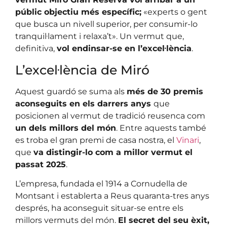
públic objectiu més específic;
«experts o gent
que busca un nivell superior, per consumir-lo
tranquil·lament i relaxa’t». Un vermut que,
definitiva,
vol endinsar-se en l’excel·lència
.
L’excel·lència de Miró
Aquest guardó se suma als
més de 30 premis
aconseguits en els darrers anys
que
posicionen al vermut de tradició reusenca com
un dels millors del món
. Entre aquests també
es troba el gran premi de casa nostra, el
Vinari
,
que
va distingir-lo com a millor vermut el
passat 2025
.
L’empresa, fundada el 1914 a Cornudella de
Montsant i establerta a Reus quaranta-tres anys
després, ha aconseguit situar-se entre els
millors vermuts del món.
El secret del seu èxit,