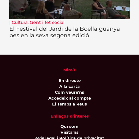
|
Cultura
,
Gent i fet social
El Festival del Jardí de la Boella guanya
pes en la seva segona edició
Mira’t
En directe
A la carta
Com veure'ns
Accedeix al compte
El Temps a Reus
Enllaços d’interès
Qui som
Visita'ns
Avís legal i Política de privacitat