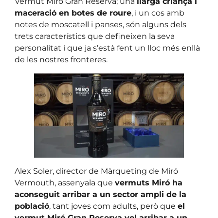
Vermut Miró Gran Reserva; una
llarga criança i
maceració en botes de roure
, i un cos amb
notes de moscatell i panses, són alguns dels
trets característics que defineixen la seva
personalitat i que ja s’està fent un lloc més enllà
de les nostres fronteres.
Alex Soler, director de Màrqueting de Miró
Vermouth, assenyala que
vermuts Miró ha
aconseguit arribar a un sector ampli de la
població
, tant joves com adults, però que
el
vermut Miró Gran Reserva vol arribar a un