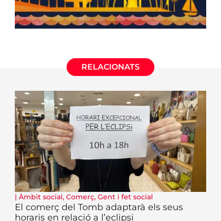
RELACIONATS
|
Àmbit social
,
Comerç
,
Gent i fet social
El comerç del Tomb adaptarà els seus
horaris en relació a l’eclipsi