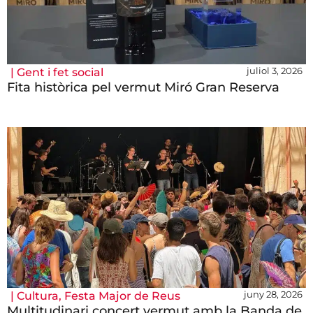
juliol 3, 2026
|
Gent i fet social
Fita històrica pel vermut Miró Gran Reserva
juny 28, 2026
|
Cultura
,
Festa Major de Reus
Multitudinari concert vermut amb la Banda de