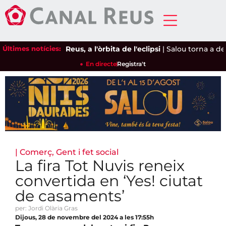
Últimes notícies:
Reus, a l'òrbita de l'eclipsi
|
Salou torna a deman
En directe
Registra't
|
Comerç
,
Gent i fet social
La fira Tot Nuvis reneix
convertida en ‘Yes! ciutat
de casaments’
per: Jordi Olària Gras
Dijous, 28 de novembre del 2024 a les 17:55h