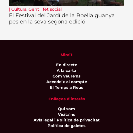
|
Cultura
,
Gent i fet social
El Festival del Jardí de la Boella guanya
pes en la seva segona edició
Mira’t
En directe
A la carta
Com veure'ns
Accedeix al compte
El Temps a Reus
Enllaços d’interès
Qui som
Visita'ns
Avís legal i Política de privacitat
Política de galetes