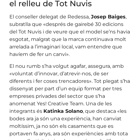
el relleu de Tot Nuvis
El conseller delegat de Redessa,
Josep Baiges
,
subratlla que «després de gairebé 30 edicions
del Tot Nuvis i de veure que el model se’ns havia
esgotat, malgrat que la marca continuava molt
arrelada a l’imaginari local, vam entendre que
havíem de fer un canvi».
El nou rumb s’ha volgut agafar, assegura, amb
«voluntat d’innovar, d’atrevir-nos, de ser
diferents i fer coses trencadores». Tot plegat s’ha
dissenyat per part d’un equip format per tres
empreses privades del sector que s’ha
anomenat Yes! Creative Team. Una de les
integrants és
Katinka Solano
, que destaca «les
bodes ara ja són una experiència, han canviat
moltíssim, ja no són els casaments que es
portaven fa anys, ara són experiències amb tota