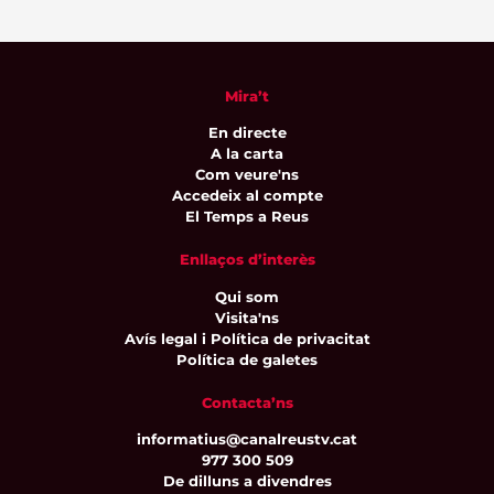
Mira’t
En directe
A la carta
Com veure'ns
Accedeix al compte
El Temps a Reus
Enllaços d’interès
Qui som
Visita'ns
Avís legal i Política de privacitat
Política de galetes
Contacta’ns
informatius@canalreustv.cat
977 300 509
De dilluns a divendres