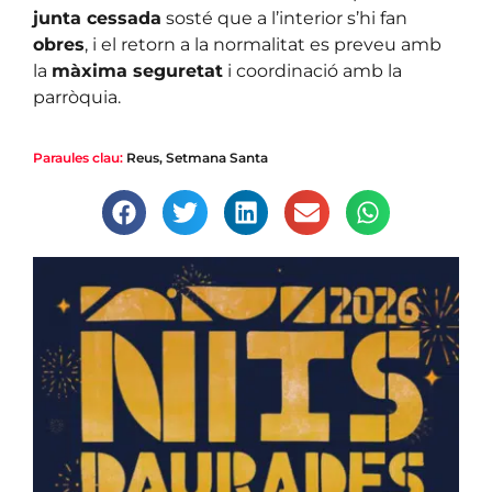
junta cessada
sosté que a l’interior s’hi fan
obres
, i el retorn a la normalitat es preveu amb
la
màxima seguretat
i coordinació amb la
parròquia.
Paraules clau:
Reus
,
Setmana Santa