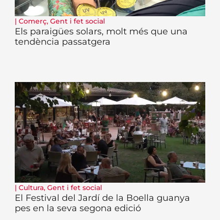
|
Comerç
,
Gent i fet social
Els paraigües solars, molt més que una
tendència passatgera
|
Cultura
,
Gent i fet social
El Festival del Jardí de la Boella guanya
pes en la seva segona edició