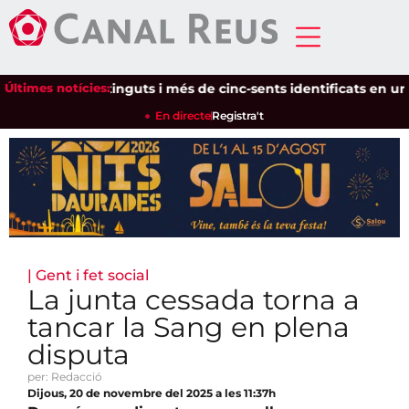
Últimes notícies:
Setze detinguts i més de cinc-sents identificats en un disp
En directe
Registra't
|
Gent i fet social
La junta cessada torna a
tancar la Sang en plena
disputa
per: Redacció
Dijous, 20 de novembre del 2025 a les 11:37h