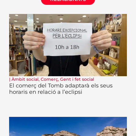
|
Àmbit social
,
Comerç
,
Gent i fet social
El comerç del Tomb adaptarà els seus
horaris en relació a l’eclipsi