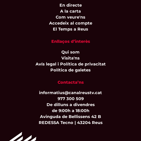
En directe
A la carta
Com veure'ns
Accedeix al compte
El Temps a Reus
Enllaços d’interès
Qui som
Visita'ns
Avís legal i Política de privacitat
Política de galetes
Contacta’ns
informatius@canalreustv.cat
977 300 509
De dilluns a divendres
de 9:00h a 18:00h
Avinguda de Bellissens 42 B
REDESSA Tecno | 43204 Reus