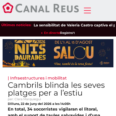
Últimes notícies:
La sensibilitat de Valeria Castro captiva el públ
En directe
Registra't
|
Infraestructures i mobilitat
Cambrils blinda les seves
platges per a l’estiu
per: Clara Marquiegui
Dilluns, 22 de juny del 2026 a les 14:05h
En total, 34 socorristes vigilaran el litoral,
amb el suport de taules salvavides i d’una