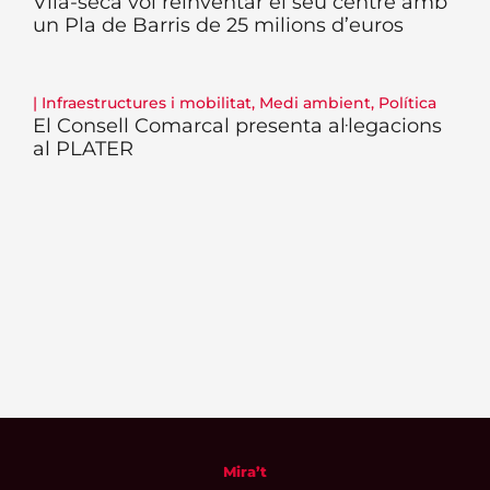
Vila-seca vol reinventar el seu centre amb
un Pla de Barris de 25 milions d’euros
|
Infraestructures i mobilitat
,
Medi ambient
,
Política
El Consell Comarcal presenta al·legacions
al PLATER
Mira’t