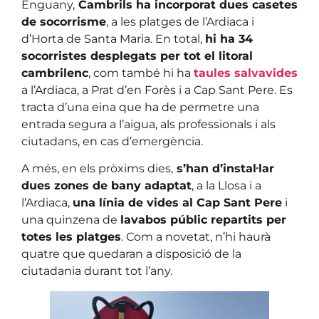
Enguany,
Cambrils ha incorporat dues casetes
de socorrisme
, a les platges de l’Ardiaca i
d’Horta de Santa Maria. En total,
hi ha 34
socorristes desplegats per tot el litoral
cambrilenc
, com també hi ha
taules salvavides
a l’Ardiaca, a Prat d’en Forès i a Cap Sant Pere. Es
tracta d’una eina que ha de permetre una
entrada segura a l’aigua, als professionals i als
ciutadans, en cas d’emergència.
A més, en els pròxims dies,
s’han d’instal·lar
dues zones de bany adaptat
, a la Llosa i a
l’Ardiaca,
una línia de vides al Cap Sant Pere
i
una quinzena de
lavabos públic repartits per
totes les platges
. Com a novetat, n’hi haurà
quatre que quedaran a disposició de la
ciutadania durant tot l’any.