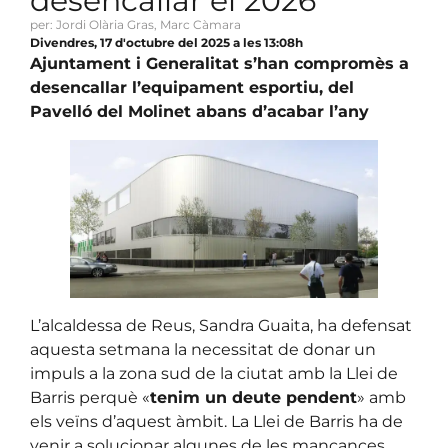
desencallar el 2026
per: Jordi Olària Gras, Marc Càmara
Divendres, 17 d'octubre del 2025 a les 13:08h
Ajuntament i Generalitat s’han compromès a
desencallar l’equipament esportiu, del
Pavelló del Molinet abans d’acabar l’any
L’alcaldessa de Reus, Sandra Guaita, ha defensat
aquesta setmana la necessitat de donar un
impuls a la zona sud de la ciutat amb la Llei de
Barris perquè «
tenim un deute pendent
» amb
els veïns d’aquest àmbit. La Llei de Barris ha de
venir a solucionar algunes de les mancances