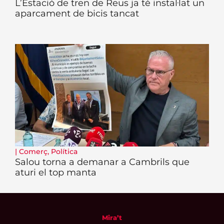
L’Estació de tren de Reus ja té instal·lat un
aparcament de bicis tancat
|
Comerç
,
Política
Salou torna a demanar a Cambrils que
aturi el top manta
Mira’t