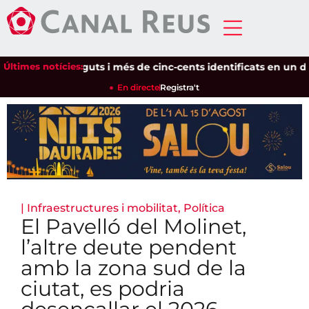
Setze detinguts i més de cinc-cents identificats en un disposi
Últimes notícies:
En directe
Registra't
|
Infraestructures i mobilitat
,
Política
El Pavelló del Molinet,
l’altre deute pendent
amb la zona sud de la
ciutat, es podria