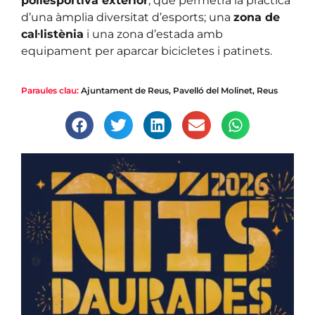
poliesportiva exterior
, que permetrà la pràctica
d’una àmplia diversitat d’esports; una
zona de
cal·listènia
i una zona d’estada amb
equipament per aparcar bicicletes i patinets.
Paraules clau:
Ajuntament de Reus
,
Pavelló del Molinet
,
Reus