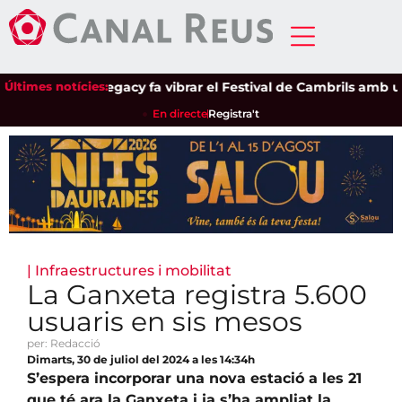
Dire Straits Legacy fa vibrar el Festival de Cambrils amb una 
Últimes notícies:
En directe
Registra't
|
Infraestructures i mobilitat
La Ganxeta registra 5.600
usuaris en sis mesos
per: Redacció
Dimarts, 30 de juliol del 2024 a les 14:34h
S’espera incorporar una nova estació a les 21
que té ara la Ganxeta i ja s’ha ampliat la