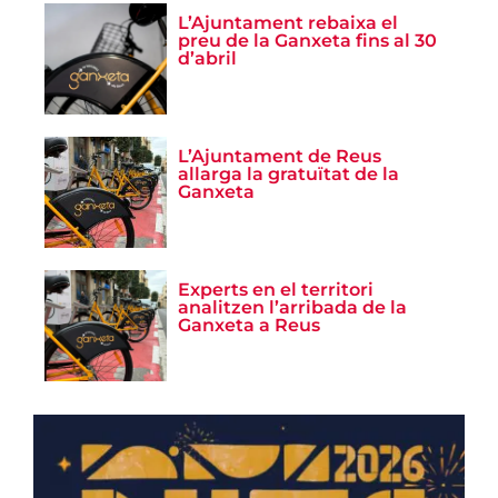
L’Ajuntament rebaixa el
preu de la Ganxeta fins al 30
d’abril
L’Ajuntament de Reus
allarga la gratuïtat de la
Ganxeta
Experts en el territori
analitzen l’arribada de la
Ganxeta a Reus