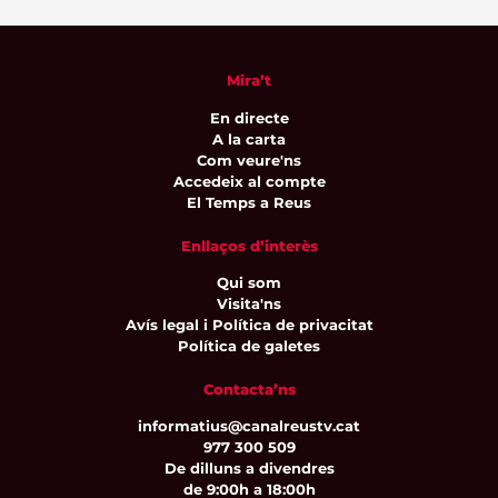
Mira’t
En directe
A la carta
Com veure'ns
Accedeix al compte
El Temps a Reus
Enllaços d’interès
Qui som
Visita'ns
Avís legal i Política de privacitat
Política de galetes
Contacta’ns
informatius@canalreustv.cat
977 300 509
De dilluns a divendres
de 9:00h a 18:00h