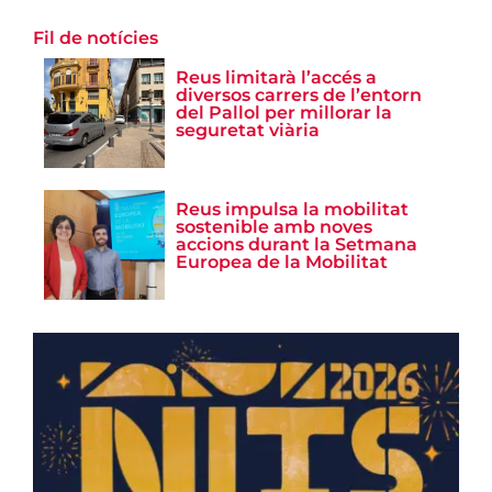
Fil de notícies
Reus limitarà l’accés a
diversos carrers de l’entorn
del Pallol per millorar la
seguretat viària
Reus impulsa la mobilitat
sostenible amb noves
accions durant la Setmana
Europea de la Mobilitat