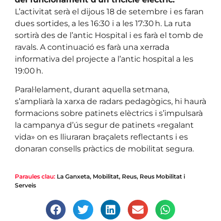
L’activitat serà el dijous 18 de setembre i es faran
dues sortides, a les 16:30 i a les 17:30 h. La ruta
sortirà des de l’antic Hospital i es farà el tomb de
ravals. A continuació es farà una xerrada
informativa del projecte a l’antic hospital a les
19:00 h.
Paral·lelament, durant aquella setmana,
s’ampliarà la xarxa de radars pedagògics, hi haurà
formacions sobre patinets elèctrics i s’impulsarà
la campanya d’ús segur de patinets «regalant
vida» on es lliuraran braçalets reflectants i es
donaran consells pràctics de mobilitat segura.
Paraules clau:
La Ganxeta
,
Mobilitat
,
Reus
,
Reus Mobilitat i
Serveis