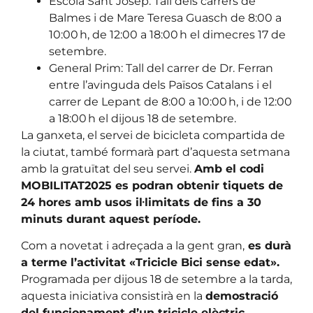
Escola Sant Josep: Tall dels carrers de
Balmes i de Mare Teresa Guasch de 8:00 a
10:00 h, de 12:00 a 18:00 h el dimecres 17 de
setembre.
General Prim: Tall del carrer de Dr. Ferran
entre l’avinguda dels Països Catalans i el
carrer de Lepant de 8:00 a 10:00 h, i de 12:00
a 18:00 h el dijous 18 de setembre.
La ganxeta, el servei de bicicleta compartida de
la ciutat, també formarà part d’aquesta setmana
amb la gratuïtat del seu servei.
Amb el codi
MOBILITAT2025 es podran obtenir tiquets de
24 hores amb usos il·limitats de fins a 30
minuts durant aquest període.
Com a novetat i adreçada a la gent gran,
es durà
a terme l’activitat «Tricicle Bici sense edat».
Programada per dijous 18 de setembre a la tarda,
aquesta iniciativa consistirà en la
demostració
del funcionament d’un tricicle elèctric.