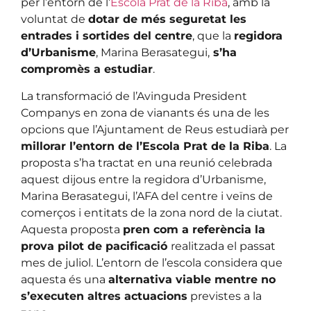
per l’entorn de l’
Escola Prat de la Riba
, amb la
voluntat de
dotar de més seguretat les
entrades i sortides del centre
, que la
regidora
d’Urbanisme
, Marina Berasategui,
s’ha
compromès a estudiar
.
La transformació de l’Avinguda President
Companys en zona de vianants és una de les
opcions que l’Ajuntament de Reus estudiarà per
millorar l’entorn de l’Escola Prat de la Riba
. La
proposta s’ha tractat en una reunió celebrada
aquest dijous entre la regidora d’Urbanisme,
Marina Berasategui, l’AFA del centre i veïns de
comerços i entitats de la zona nord de la ciutat.
Aquesta proposta
pren com a referència la
prova pilot de pacificació
realitzada el passat
mes de juliol. L’entorn de l’escola considera que
aquesta és una
alternativa viable mentre no
s’executen altres actuacions
previstes a la