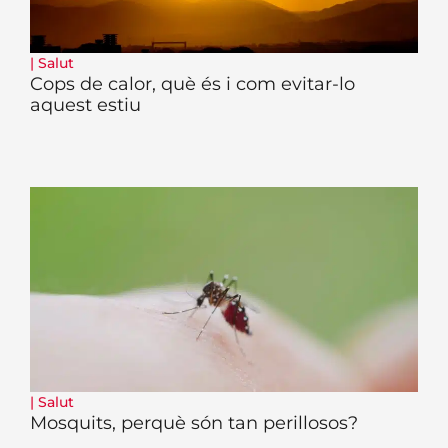
|
Salut
Cops de calor, què és i com evitar-lo
aquest estiu
|
Salut
Mosquits, perquè són tan perillosos?