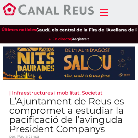
Últimes notícies:
L'univers Gaudí, eix central de la Fira de l'Avellana de Riud
En directe
Registra't
|
Infraestructures i mobilitat
,
Societat
L’Ajuntament de Reus es
compromet a estudiar la
pacificació de l’avinguda
President Companys
per: Paula Jansà