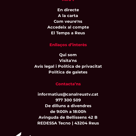
En directe
A la carta
Com veure'ns
Accedeix al compte
El Temps a Reus
Enllaços d’interès
Qui som
Visita'ns
Avís legal i Política de privacitat
Política de galetes
Contacta’ns
informatius@canalreustv.cat
977 300 509
De dilluns a divendres
de 9:00h a 18:00h
Avinguda de Bellissens 42 B
REDESSA Tecno | 43204 Reus