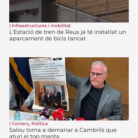
|
Infraestructures i mobilitat
L’Estació de tren de Reus ja té instal·lat un
aparcament de bicis tancat
|
Comerç
,
Política
Salou torna a demanar a Cambrils que
aturi el top manta