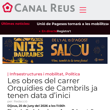
Últimes notícies:
Unió de Pagesos tornarà a les mobilitzacions p
En directe
Registra't
|
Infraestructures i mobilitat
,
Política
Les obres del carrer
Orquídies de Cambrils ja
tenen data d’inici
per: Redacció
Dijous, 25 de juny del 2026 a les 11:56h