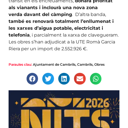
trànsit en els encreuaments,
donarà prioritat
als vianants i inclourà una nova zona
verda davant del càmping
. D’altra banda,
també es renovarà totalment l’enllumenat i
les xarxes d’aigua potable, electricitat i
telefonia
, i parcialment la xarxa de clavegueram.
Les obres s’han adjudicat a la UTE Romà Garcia
Riera per un import de 2.552.926 €.
Paraules clau:
Ajuntament de Cambrils
,
Cambrils
,
Obres