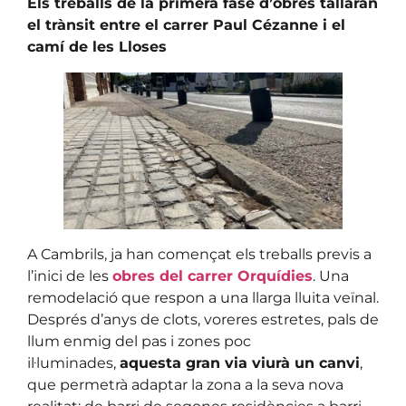
Els treballs de la primera fase d’obres tallaran
el trànsit entre el carrer Paul Cézanne i el
camí de les Lloses
A Cambrils, ja han començat els treballs previs a
l’inici de les
obres del carrer Orquídies
. Una
remodelació que respon a una llarga lluita veïnal.
Després d’anys de clots, voreres estretes, pals de
llum enmig del pas i zones poc
il·luminades,
aquesta gran via viurà un canvi
,
que permetrà adaptar la zona a la seva nova