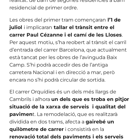
realitat: de barri de segones residències a barri
residencial de primer ordre.
Les obres del primer tram començaran
l’1 de
juliol
i implicaran
tallar el trànsit entre el
carrer Paul Cézanne i el camí de les Lloses
.
Per aquest motiu, s’ha reobert al trànsit el carril
d’entrada del carrer Barcelona, que actualment
està tancat per les obres de l’avinguda Baix
Camp. S’hi podrà accedir des de l’antiga
carretera Nacional i en direcció a mar, però
encara no s’hi podrà circular de sortida.
El carrer Orquídies és un dels més llargs de
Cambrils i alhora
un dels que es troba en pitjor
situació de la xarxa de serveis i qualitat del
pavimen
t. La remodelació, que es realitzarà
dividida en dos trams, afecta a
gairebé un
quilòmetre de carrer
i consistirà en la
renovació total dels paviments i els serveis