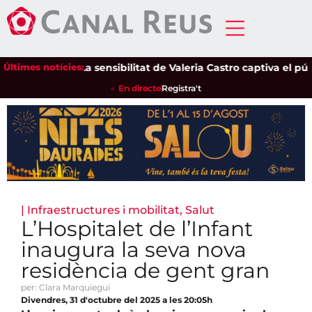
Últimes notícies:
La sensibilitat de Valeria Castro captiva el públic
En directe
Registra't
|
Infraestructures i mobilitat
,
Salut
L’Hospitalet de l’Infant
inaugura la seva nova
residència de gent gran
per: Clara Marquiegui
Divendres, 31 d'octubre del 2025 a les 20:05h