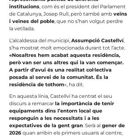
institucions
, com és el president del Parlament
de Catalunya, Josep Rull, però també amb
veïns
i veïnes del poble
, que no s’han volgut perdre
la vetllada.
L’alcaldessa del municipi,
Assumpció Castellví
,
s’ha mostrat molt emocionada durant tot l’acte.
«Nosaltres hem acabat aquesta residència,
però van ser uns altres qui la van començar.
A partir d’avui és una realitat col·lectiva
posada al servei de la comunitat. És la
residència de tothom
«, ha dit.
En aquesta línia, Castellví ha centrat el seu
discurs a remarcar
la importància de tenir
equipaments dins l’entorn local que
responguin a les necessitats i a les
expectatives de la gent gran
. Serà al
gener de
2026
quan arribin els primers usuaris al centre,