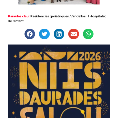
Paraules clau:
Residències geriàtriques
,
Vandellòs i l'Hospitalet
de l'Infant