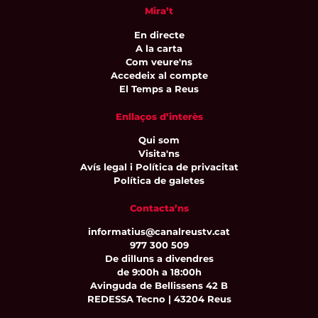
Mira’t
En directe
A la carta
Com veure'ns
Accedeix al compte
El Temps a Reus
Enllaços d’interès
Qui som
Visita'ns
Avís legal i Política de privacitat
Política de galetes
Contacta’ns
informatius@canalreustv.cat
977 300 509
De dilluns a divendres
de 9:00h a 18:00h
Avinguda de Bellissens 42 B
REDESSA Tecno | 43204 Reus