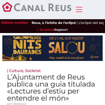
Últimes notícies:
Reus, a l'òrbita de l'eclipsi
|
L’eclipsi del segle
En directe
Registra't
|
Cultura
,
Societat
L’Ajuntament de Reus
publica una guia titulada
«Lectures d’estiu per
entendre el món»
per: Redacció