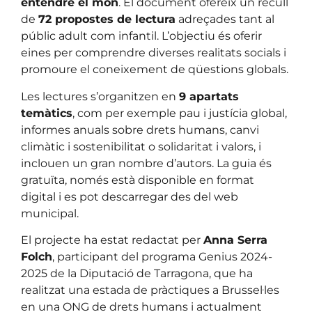
entendre el món
. El document ofereix un recull
de
72 propostes de lectura
adreçades tant al
públic adult com infantil. L’objectiu és oferir
eines per comprendre diverses realitats socials i
promoure el coneixement de qüestions globals.
Les lectures s’organitzen en
9 apartats
temàtics
, com per exemple pau i justícia global,
informes anuals sobre drets humans, canvi
climàtic i sostenibilitat o solidaritat i valors, i
inclouen un gran nombre d’autors. La guia és
gratuïta, només està disponible en format
digital i es pot descarregar des del web
municipal.
El projecte ha estat redactat per
Anna Serra
Folch
, participant del programa Genius 2024-
2025 de la Diputació de Tarragona, que ha
realitzat una estada de pràctiques a Brussel·les
en una ONG de drets humans i actualment