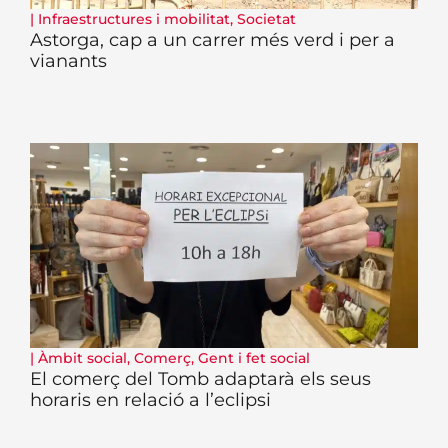
|
Infraestructures i mobilitat
,
Societat
Astorga, cap a un carrer més verd i per a
vianants
|
Àmbit social
,
Comerç
,
Gent i fet social
El comerç del Tomb adaptarà els seus
horaris en relació a l’eclipsi