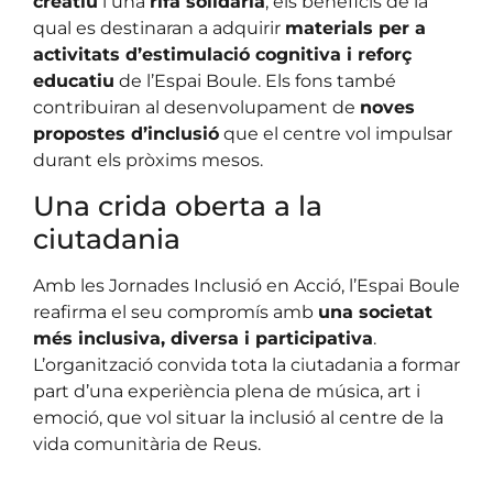
creatiu
i una
rifa solidària
, els beneficis de la
qual es destinaran a adquirir
materials per a
activitats d’estimulació cognitiva i reforç
educatiu
de l’Espai Boule. Els fons també
contribuiran al desenvolupament de
noves
propostes d’inclusió
que el centre vol impulsar
durant els pròxims mesos.
Una crida oberta a la
ciutadania
Amb les Jornades Inclusió en Acció, l’Espai Boule
reafirma el seu compromís amb
una societat
més inclusiva, diversa i participativa
.
L’organització convida tota la ciutadania a formar
part d’una experiència plena de música, art i
emoció, que vol situar la inclusió al centre de la
vida comunitària de Reus.