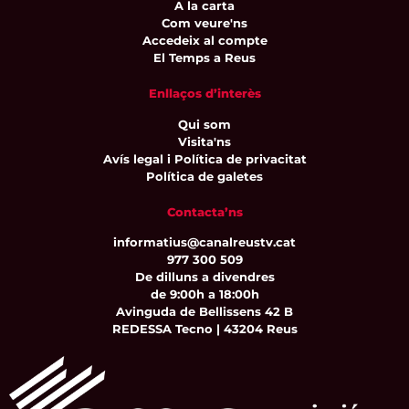
A la carta
Com veure'ns
Accedeix al compte
El Temps a Reus
Enllaços d’interès
Qui som
Visita'ns
Avís legal i Política de privacitat
Política de galetes
Contacta’ns
informatius@canalreustv.cat
977 300 509
De dilluns a divendres
de 9:00h a 18:00h
Avinguda de Bellissens 42 B
REDESSA Tecno | 43204 Reus