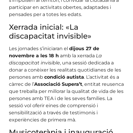
s’impulsen al territori, i convidar la ciutadania a
participar en activitats obertes, adaptades i
pensades per a totes les edats.
Xerrada inicial: «La
discapacitat invisible»
Les jornades s’iniciaran el
dijous 27 de
novembre a les 18 h
amb la xerrada
La
discapacitat invisible
, una sessió dedicada a
donar a conèixer les realitats quotidianes de les
persones amb
condició autista
. L’activitat és a
càrrec de l’
Associació Supera’t
, entitat reusenca
que treballa per millorar la qualitat de vida de les
persones amb TEA i de les seves famílies. La
sessió vol oferir eines de comprensió i
sensibilització a través de testimonis i
experiències de primera mà.
Musicoteràpia i inauguració