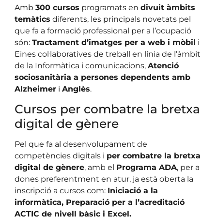
Amb
300 cursos
programats en
divuit àmbits
temàtics
diferents, les principals novetats pel
que fa a formació professional per a l’ocupació
són:
Tractament d’imatges per a web i mòbil
i
Eines col·laboratives de treball en línia de l’àmbit
de la Informàtica i comunicacions,
Atenció
sociosanitària a persones dependents amb
Alzheimer
i
Anglès
.
Cursos per combatre la bretxa
digital de gènere
Pel que fa al desenvolupament de
competències digitals i
per combatre la bretxa
digital de gènere
, amb el
Programa ADA
, per a
dones preferentment en atur, ja està oberta la
inscripció a cursos com:
Iniciació a la
informàtica, Preparació per a l’acreditació
ACTIC de nivell bàsic i Excel.