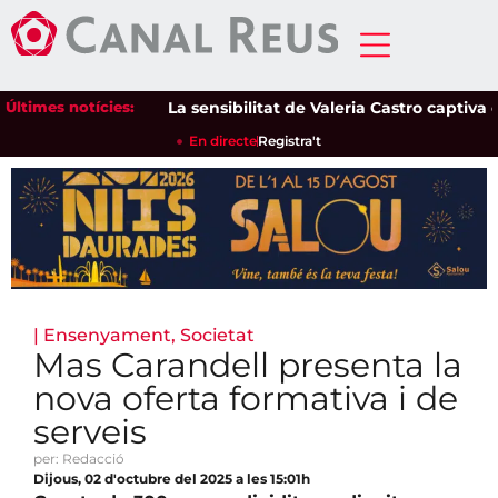
Últimes notícies:
La sensibilitat de Valeria Castro captiva el p
En directe
Registra't
|
Ensenyament
,
Societat
Mas Carandell presenta la
nova oferta formativa i de
serveis
per: Redacció
Dijous, 02 d'octubre del 2025 a les 15:01h