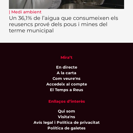
|
Medi ambient
Un 36,1% de l’aigua que consumeixen els
reusencs prové dels pous i mines del
terme municipal
Mira’t
En directe
A la carta
Com veure'ns
Accedeix al compte
El Temps a Reus
Enllaços d’interès
Qui som
Visita'ns
Avís legal i Política de privacitat
Política de galetes