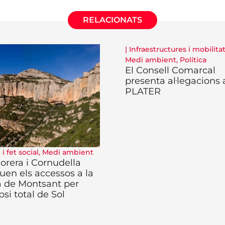
RELACIONATS
|
Infraestructures i mobilita
Medi ambient
,
Política
El Consell Comarcal
presenta al·legacions 
PLATER
i fet social
,
Medi ambient
orera i Cornudella
uen els accessos a la
a de Montsant per
ipsi total de Sol