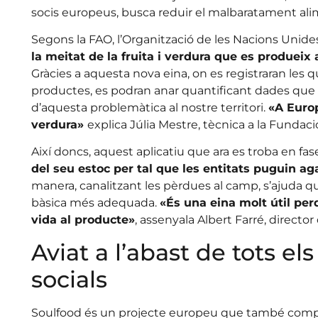
socis europeus, busca reduir el malbaratament ali
Segons la FAO, l’Organització de les Nacions Unides 
la meitat de la fruita i verdura que es produeix
Gràcies a aquesta nova eina, on es registraran les qu
productes, es podran anar quantificant dades que p
d’aquesta problemàtica al nostre territori.
«A Europ
verdura»
explica Júlia Mestre, tècnica a la Fundaci
Així doncs, aquest aplicatiu que ara es troba en fa
del seu estoc per tal que les entitats puguin ag
manera, canalitzant les pèrdues al camp, s’ajuda que
bàsica més adequada.
«És una eina molt útil perq
vida al producte»
, assenyala Albert Farré, director
Aviat a l’abast de tots els
socials
Soulfood és un projecte europeu que també compta