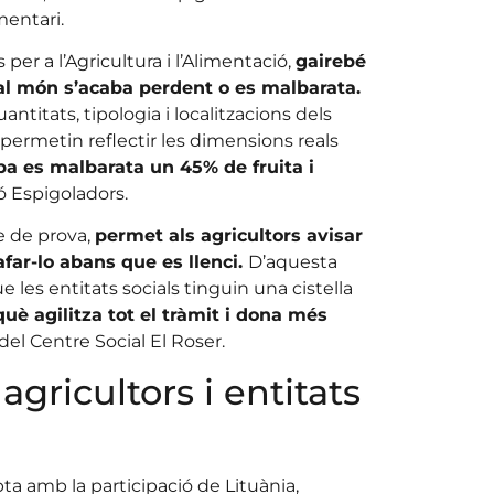
mentari.
per a l’Agricultura i l’Alimentació,
gairebé
 al món s’acaba perdent o es malbarata.
antitats, tipologia i localitzacions dels
ermetin reflectir les dimensions reals
a es malbarata un 45% de fruita i
ó Espigoladors.
se de prova,
permet als agricultors avisar
afar-lo abans que es llenci.
D’aquesta
 les entitats socials tinguin una cistella
uè agilitza tot el tràmit i dona més
 del Centre Social El Roser.
 agricultors i entitats
 amb la participació de Lituània,