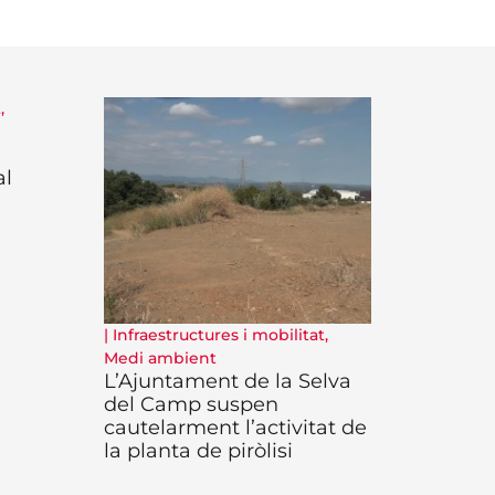
t
,
al
|
Infraestructures i mobilitat
,
Medi ambient
L’Ajuntament de la Selva
del Camp suspen
cautelarment l’activitat de
la planta de piròlisi