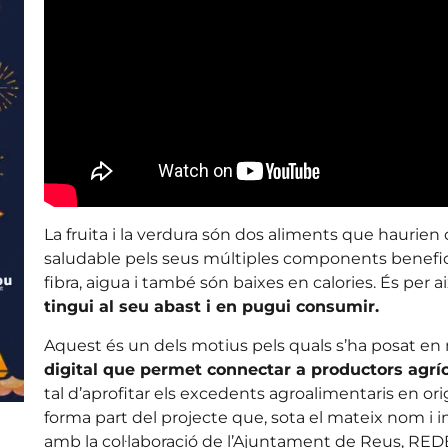
La fruita i la verdura són dos aliments que haurien
saludable pels seus múltiples components benefici
fibra, aigua i també són baixes en calories. És per 
tingui al seu abast i en pugui consumir.
Aquest és un dels motius pels quals s’ha posat en 
digital que permet connectar a productors agríco
tal d’aprofitar els excedents agroalimentaris en ori
forma part del projecte que, sota el mateix nom i i
amb la col·laboració de l’Ajuntament de Reus, REDE