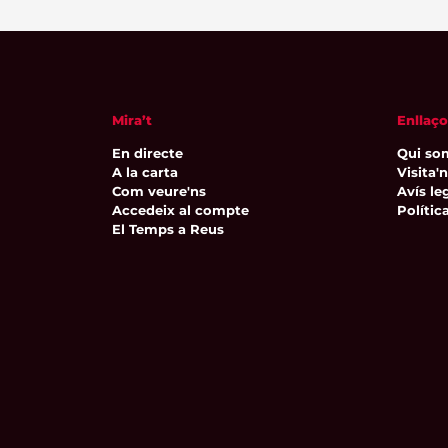
Mira’t
Enllaço
En directe
Qui so
A la carta
Visita'
Com veure'ns
Avís leg
Accedeix al compte
Polític
El Temps a Reus