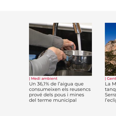
|
Medi ambient
|
Gent 
Un 36,1% de l’aigua que
La M
consumeixen els reusencs
tanq
prové dels pous i mines
Serr
del terme municipal
l’ecl