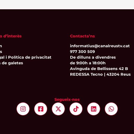
s d’interès
Contacta’ns
m
informatius@canalreustv.cat
ns
977 300 509
al i Política de privacitat
De dilluns a divendres
a de galetes
de 9:00h a 18:00h
Avinguda de Bellissens 42 B
REDESSA Tecno | 43204 Reus
Segueix-nos