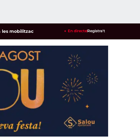
bilitzacions per defensar els cultius de la garrofa i l'ametlla
En directe
Registra't