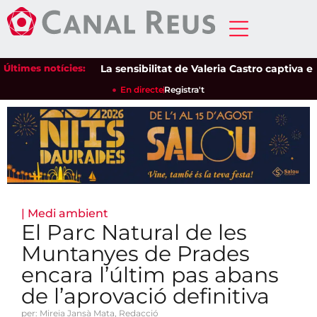
Últimes notícies:
La sensibilitat de Valeria Castro captiva el púb
En directe
Registra't
|
Medi ambient
El Parc Natural de les
Muntanyes de Prades
encara l’últim pas abans
de l’aprovació definitiva
per: Mireia Jansà Mata, Redacció