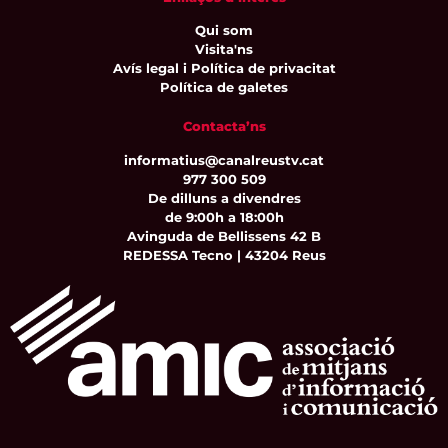
Qui som
Visita'ns
Avís legal i Política de privacitat
Política de galetes
Contacta’ns
informatius@canalreustv.cat
977 300 509
De dilluns a divendres
de 9:00h a 18:00h
Avinguda de Bellissens 42 B
REDESSA Tecno | 43204 Reus