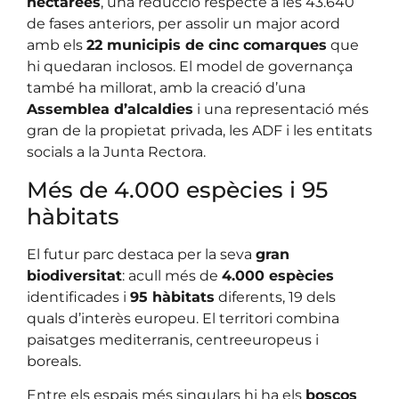
hectàrees
, una reducció respecte a les 43.640
de fases anteriors, per assolir un major acord
amb els
22 municipis de cinc comarques
que
hi quedaran inclosos. El model de governança
també ha millorat, amb la creació d’una
Assemblea d’alcaldies
i una representació més
gran de la propietat privada, les ADF i les entitats
socials a la Junta Rectora.
Més de 4.000 espècies i 95
hàbitats
El futur parc destaca per la seva
gran
biodiversitat
: acull més de
4.000 espècies
identificades i
95 hàbitats
diferents, 19 dels
quals d’interès europeu. El territori combina
paisatges mediterranis, centreeuropeus i
boreals.
Entre els espais més singulars hi ha els
boscos