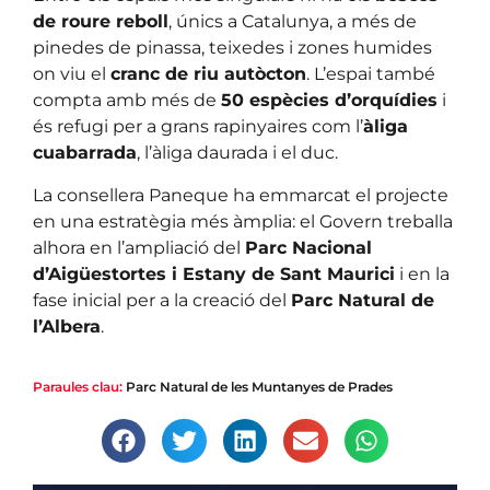
de roure reboll
, únics a Catalunya, a més de
pinedes de pinassa, teixedes i zones humides
on viu el
cranc de riu autòcton
. L’espai també
compta amb més de
50 espècies d’orquídies
i
és refugi per a grans rapinyaires com l’
àliga
cuabarrada
, l’àliga daurada i el duc.
La consellera Paneque ha emmarcat el projecte
en una estratègia més àmplia: el Govern treballa
alhora en l’ampliació del
Parc Nacional
d’Aigüestortes i Estany de Sant Maurici
i en la
fase inicial per a la creació del
Parc Natural de
l’Albera
.
Paraules clau:
Parc Natural de les Muntanyes de Prades