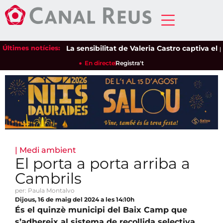
Últimes notícies:
La sensibilitat de Valeria Castro captiva el púb
En directe
Registra't
|
Medi ambient
El porta a porta arriba a
Cambrils
per: Paula Montalvo
Dijous, 16 de maig del 2024 a les 14:10h
És el quinzè municipi del Baix Camp que
s’adhereix al sistema de recollida selectiva,