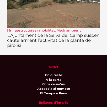
|
Infraestructures i mobilitat
,
Medi ambient
L’Ajuntament de la Selva del Camp suspen
cautelarment l’activitat de la planta de
piròlisi
Mira’t
En directe
A la carta
Com veure'ns
Accedeix al compte
El Temps a Reus
Enllaços d’interès