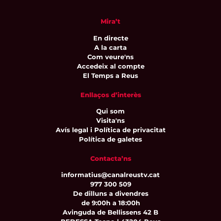
Mira’t
En directe
A la carta
Com veure'ns
Accedeix al compte
El Temps a Reus
Enllaços d’interès
Qui som
Visita'ns
Avís legal i Política de privacitat
Política de galetes
Contacta’ns
informatius@canalreustv.cat
977 300 509
De dilluns a divendres
de 9:00h a 18:00h
Avinguda de Bellissens 42 B