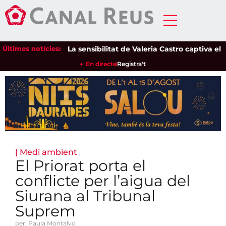
Últimes notícies:
La sensibilitat de Valeria Castro captiva el púb
En directe
Registra't
|
Medi ambient
El Priorat porta el
conflicte per l’aigua del
Siurana al Tribunal
Suprem
per: Paula Montalvo