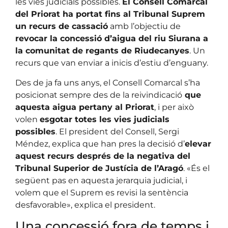
les vies judicials possibles.
El Consell Comarcal
del Priorat ha portat fins al Tribunal Suprem
un recurs de cassació
amb l’objectiu de
revocar la concessió d’aigua del riu Siurana a
la comunitat de regants de Riudecanyes
. Un
recurs que van enviar a inicis d’estiu d’enguany.
Des de ja fa uns anys, el Consell Comarcal s’ha
posicionat sempre des de la reivindicació
que
aquesta aigua pertany al Priorat
, i per això
volen
esgotar totes les vies judicials
possibles
. El president del Consell, Sergi
Méndez, explica que han pres la decisió d’
elevar
aquest recurs després de la negativa del
Tribunal Superior de Justícia de l’Aragó
. «És el
següent pas en aquesta jerarquia judicial, i
volem que el Suprem es revisi la sentència
desfavorable», explica el president.
Una concessió fora de temps i