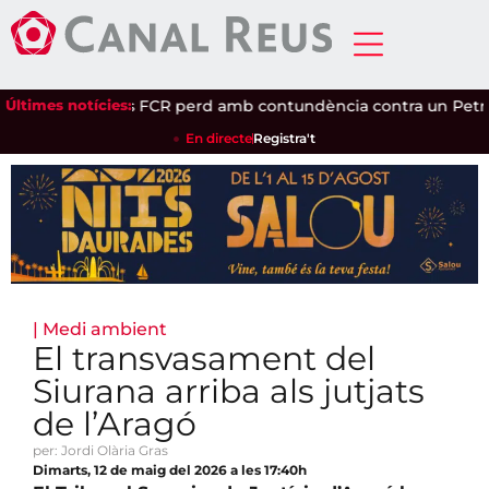
inaret
Últimes notícies:
|
El Reus FCR perd amb contundència contra un Petro d
En directe
Registra't
|
Medi ambient
El transvasament del
Siurana arriba als jutjats
de l’Aragó
per: Jordi Olària Gras
Dimarts, 12 de maig del 2026 a les 17:40h