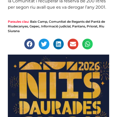
la Comunitat i recuperar la reserva de 200 litres
per segon riu avall que es va derogar l’any 2001.
Paraules clau:
Baix Camp
,
Comunitat de Regants del Pantà de
Riudecanyes
,
Gepec
,
Informació judicial
,
Pantans
,
Priorat
,
Riu
Siurana