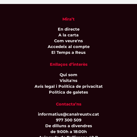
Mira’t
En directe
A la carta
Com veure'ns
Accedeix al compte
El Temps a Reus
Enllaços d’interès
Qui som
Visita'ns
Avís legal i Política de privacitat
Política de galetes
Contacta’ns
informatius@canalreustv.cat
977 300 509
De dilluns a divendres
de 9:00h a 18:00h